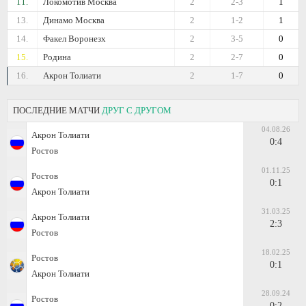
11.
Локомотив Москва
2
2-3
1
13.
Динамо Москва
2
1-2
1
14.
Факел Воронезх
2
3-5
0
15.
Родина
2
2-7
0
16.
Акрон Толиати
2
1-7
0
ПОСЛЕДНИЕ МАТЧИ
ДРУГ С ДРУГОМ
04.08.26
Акрон Толиати
0:4
Ростов
01.11.25
Ростов
0:1
Акрон Толиати
31.03.25
Акрон Толиати
2:3
Ростов
18.02.25
Ростов
0:1
Акрон Толиати
28.09.24
Ростов
0:2