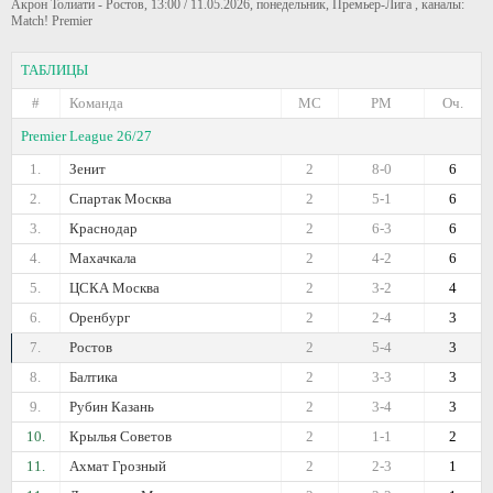
Акрон Толиати - Ростов, 13:00 / 11.05.2026, понедельник, Премьер-Лига , каналы:
Match! Premier
ТАБЛИЦЫ
#
Команда
МС
РМ
Оч.
Premier League 26/27
1.
Зенит
2
8-0
6
2.
Спартак Москва
2
5-1
6
3.
Краснодар
2
6-3
6
4.
Махачкала
2
4-2
6
5.
ЦСКА Москва
2
3-2
4
6.
Оренбург
2
2-4
3
7.
Ростов
2
5-4
3
8.
Балтика
2
3-3
3
9.
Рубин Казань
2
3-4
3
10.
Крылья Советов
2
1-1
2
11.
Ахмат Грозный
2
2-3
1