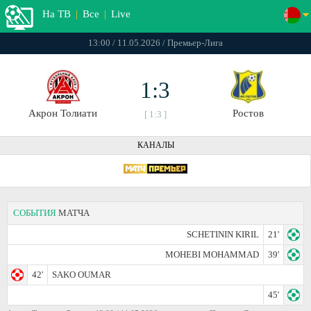
На ТВ
|
Все
|
Live
13:00 / 11.05.2026 / Премьер-Лига
1:3
Акрон Толиати
Ростов
[ 1:3 ]
КАНАЛЫ
СОБЫТИЯ
МАТЧА
SCHETININ KIRIL
21'
MOHEBI MOHAMMAD
39'
42'
SAKO OUMAR
45'