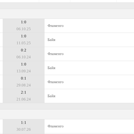
1:0
Фламенго
06.10.25
1:0
Байя
11.05.25
0:2
Фламенго
06.10.24
1:0
Байя
13.09.24
0:1
Фламенго
29.08.24
2:1
Байя
21.06.24
1:1
Фламенго
30.07.26