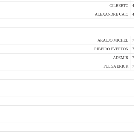
GILBERTO
4
ALEXANDRE CAIO
4
ARAUJO MICHEL
7
RIBEIRO EVERTON
7
ADEMIR
7
PULGA ERICK
7