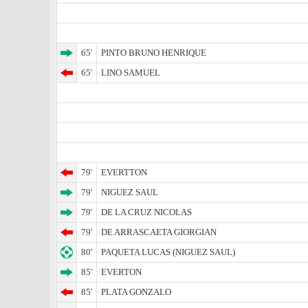
65'
PINTO BRUNO HENRIQUE
65'
LINO SAMUEL
79'
EVERTTON
79'
NIGUEZ SAUL
79'
DE LA CRUZ NICOLAS
79'
DE ARRASCAETA GIORGIAN
80'
PAQUETA LUCAS (NIGUEZ SAUL)
85'
EVERTON
85'
PLATA GONZALO