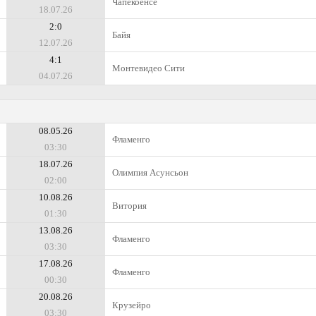
Чапекоенсе
18.07.26
2:0
Байя
12.07.26
4:1
Монтевидео Сити
04.07.26
08.05.26
Фламенго
03:30
18.07.26
Олимпия Асунсьон
02:00
10.08.26
Витория
01:30
13.08.26
Фламенго
03:30
17.08.26
Фламенго
00:30
20.08.26
Крузейро
03:30