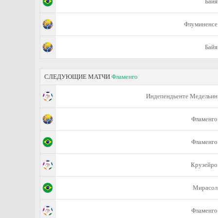
Байя
Флуминенсе
Байя
СЛЕДУЮЩИЕ МАТЧИ
Фламенго
Индепендьенте Медельин
Фламенго
Фламенго
Крузейро
Мирасол
Фламенго