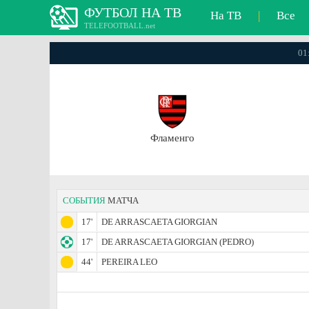
ФУТБОЛ НА ТВ
На ТВ
|
Все
TELEFOOTBALL.net
01
Фламенго
СОБЫТИЯ
МАТЧА
17'
DE ARRASCAETA GIORGIAN
17'
DE ARRASCAETA GIORGIAN (PEDRO)
44'
PEREIRA LEO