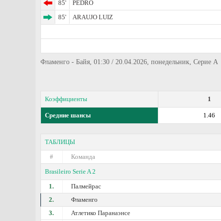
85'
PEDRO
85'
ARAUJO LUIZ
Фламенго - Байя, 01:30 / 20.04.2026, понедельник, Серие А
Коэффициенты
1
Средние шансы
1.46
ТАБЛИЦЫ
#
Команда
Brasileiro Serie A 2
1.
Палмейрас
2.
Фламенго
3.
Атлетико Паранаэнсе