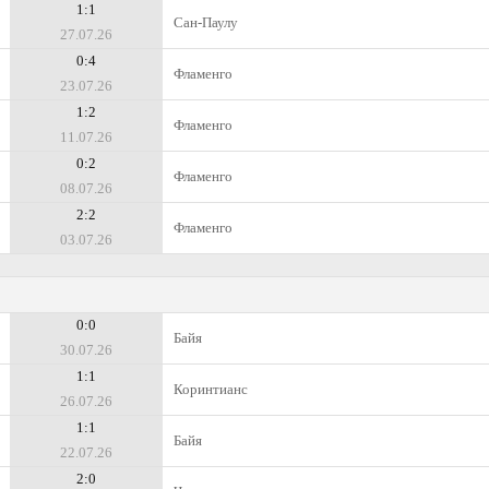
1:1
Сан-Паулу
27.07.26
0:4
Фламенго
23.07.26
1:2
Фламенго
11.07.26
0:2
Фламенго
08.07.26
2:2
Фламенго
03.07.26
0:0
Байя
30.07.26
1:1
Коринтианс
26.07.26
1:1
Байя
22.07.26
2:0