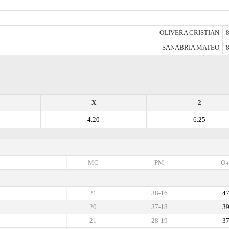
OLIVERA CRISTIAN
8
SANABRIA MATEO
8
X
2
4.20
6.25
МС
РМ
Оч
21
38-16
4
20
37-18
3
21
28-19
3