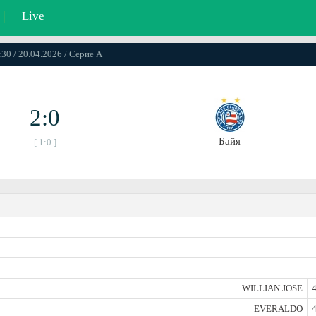
|
Live
:30 / 20.04.2026 / Серие А
2:0
Байя
[ 1:0 ]
WILLIAN JOSE
4
EVERALDO
4