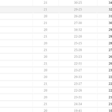
21
30-25
3
21
29-25
3
20
26-20
3
21
27-30
3
20
34-32
2
21
22-20
2
20
25-25
2
21
25-28
2
20
25-23
2
21
22-31
2
20
23-27
2
20
29-33
2
21
23-27
2
20
22-26
2
20
23-31
2
21
24-34
2
20
19-41
1