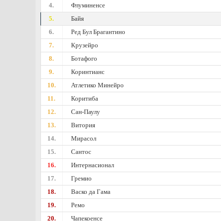
4.
Флуминенсе
5.
Байя
6.
Ред Бул Брагантино
7.
Крузейро
8.
Ботафого
9.
Коринтианс
10.
Атлетико Минейро
11.
Коритиба
12.
Сан-Паулу
13.
Витория
14.
Мирасол
15.
Сантос
16.
Интернасионал
17.
Гремио
18.
Васко да Гама
19.
Ремо
20.
Чапекоенсе