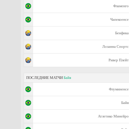
Фламенго
Чапекоенсе
Бенфика
Лозанна Спортс
Ривер Плейт
ПОСЛЕДНИЕ МАТЧИ
Байя
Флуминенсе
Байя
Атлетико Минейро