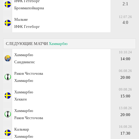
ИФК Гетеборг
2:1
Броммапойкарна
12.07.26
Мальме
4:0
ИФК Гетеборг
СЛЕДУЮЩИЕ МАТЧИ
Хаммарбю
10.10.24
Хаммарбю
14:00
Сандвикенс
06.08.26
Раков Честочова
20:00
Хаммарбю
09.08.26
Хаммарбю
15:00
Хеккен
13.08.26
Хаммарбю
20:00
Раков Честочова
16.08.26
Кальмар
17:30
Хаммарбю