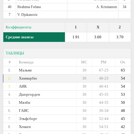
40
Ibrahima Fofana
A. Kristiansen
34
7
V. Djukanovic
Коэффициенты
1
X
2
Средние шансы
1.91
3.60
3.70
ТАБЛИЦЫ
#
Команда
МС
РМ
Оч.
1.
Мальме
30
67-25
65
2.
Хаммарбю
30
48-25
54
3.
АИК
30
46-41
54
4.
Дьюргорден
30
45-35
53
5.
Мялби
30
44-35
50
6.
ГАИС
30
36-34
48
7.
Эльфсборг
30
52-44
45
8.
Хеккен
30
54-51
42