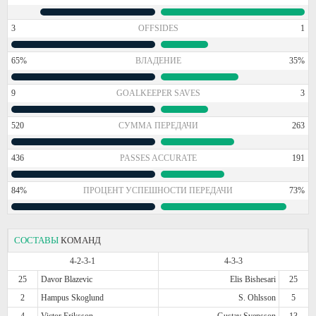
3
OFFSIDES
1
65%
ВЛАДЕНИЕ
35%
9
GOALKEEPER SAVES
3
520
СУММА ПЕРЕДАЧИ
263
436
PASSES ACCURATE
191
84%
ПРОЦЕНТ УСПЕШНОСТИ ПЕРЕДАЧИ
73%
СОСТАВЫ
КОМАНД
4-2-3-1
4-3-3
25
Davor Blazevic
Elis Bishesari
25
2
Hampus Skoglund
S. Ohlsson
5
4
Victor Eriksson
Gustav Svensson
13