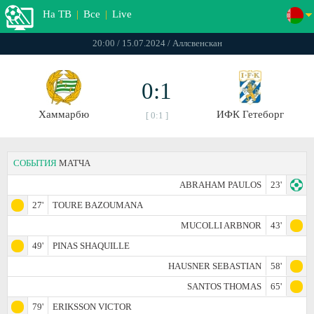
На ТВ
|
Все
|
Live
20:00 / 15.07.2024 / Аллсвенскан
0:1
Хаммарбю
ИФК Гетеборг
[ 0:1 ]
СОБЫТИЯ
МАТЧА
ABRAHAM PAULOS
23'
27'
TOURE BAZOUMANA
MUCOLLI ARBNOR
43'
49'
PINAS SHAQUILLE
HAUSNER SEBASTIAN
58'
SANTOS THOMAS
65'
79'
ERIKSSON VICTOR