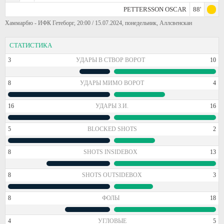
PETTERSSON OSCAR
88'
Хаммарбю - ИФК Гетеборг, 20:00 / 15.07.2024, понедельник, Аллсвенскан
СТАТИСТИКА
3
УДАРЫ В СТВОР ВОРОТ
10
8
УДАРЫ МИМО ВОРОТ
4
16
УДАРЫ З.И.
16
5
BLOCKED SHOTS
2
8
SHOTS INSIDEBOX
13
8
SHOTS OUTSIDEBOX
3
8
ФОЛЫ
18
4
УГЛОВЫЕ
5