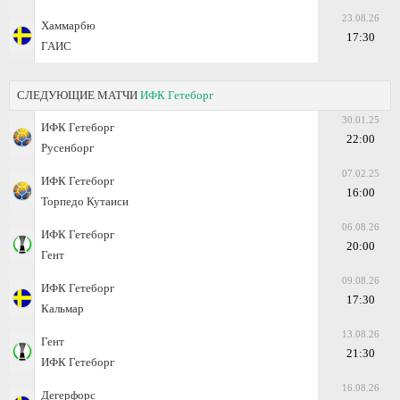
23.08.26
Хаммарбю
17:30
ГАИС
СЛЕДУЮЩИЕ МАТЧИ
ИФК Гетеборг
30.01.25
ИФК Гетеборг
22:00
Русенборг
07.02.25
ИФК Гетеборг
16:00
Торпедо Кутаиси
06.08.26
ИФК Гетеборг
20:00
Гент
09.08.26
ИФК Гетеборг
17:30
Кальмар
13.08.26
Гент
21:30
ИФК Гетеборг
16.08.26
Дегерфорс