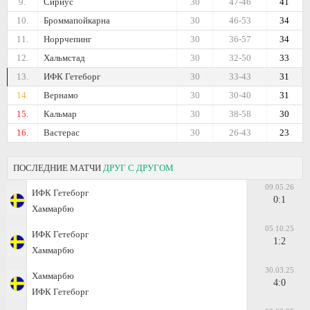
9.
Сириус
30
47-46
41
10.
Броммапойкарна
30
46-53
34
11.
Норрчепинг
30
36-57
34
12.
Хальмстад
30
32-50
33
13.
ИФК Гетеборг
30
33-43
31
14.
Вернамо
30
30-40
31
15.
Кальмар
30
38-58
30
16.
Вастерас
30
26-43
23
ПОСЛЕДНИЕ МАТЧИ
ДРУГ С ДРУГОМ
09.05.26
ИФК Гетеборг
0:1
Хаммарбю
05.10.25
ИФК Гетеборг
1:2
Хаммарбю
30.03.25
Хаммарбю
4:0
ИФК Гетеборг