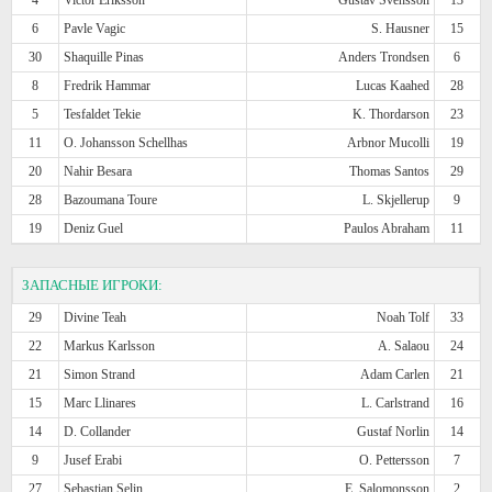
6
Pavle Vagic
S. Hausner
15
30
Shaquille Pinas
Anders Trondsen
6
8
Fredrik Hammar
Lucas Kaahed
28
5
Tesfaldet Tekie
K. Thordarson
23
11
O. Johansson Schellhas
Arbnor Mucolli
19
20
Nahir Besara
Thomas Santos
29
28
Bazoumana Toure
L. Skjellerup
9
19
Deniz Guel
Paulos Abraham
11
ЗАПАСНЫЕ ИГРОКИ:
29
Divine Teah
Noah Tolf
33
22
Markus Karlsson
A. Salaou
24
21
Simon Strand
Adam Carlen
21
15
Marc Llinares
L. Carlstrand
16
14
D. Collander
Gustaf Norlin
14
9
Jusef Erabi
O. Pettersson
7
27
Sebastian Selin
E. Salomonsson
2