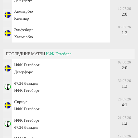
12.07.26
Хаммарбю
2:0
Кальмар
05.07.26
Эльфсборг
1:2
Хаммарбю
ПОСЛЕДНИЕ МАТЧИ
ИФК Гетеборг
02.08.26
ИФК Гетеборг
2:0
Дегерфорс
30.07.26
ФСИ Левадия
1:3
ИФК Гетеборг
26.07.26
Сириус
4:1
ИФК Гетеборг
21.07.26
ИФК Гетеборг
1:2
ФСИ Левадия
17.07.26