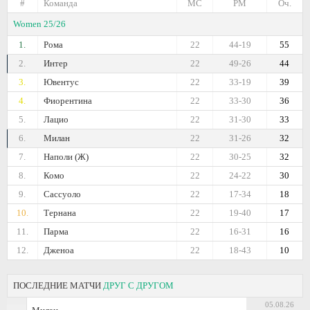
#
Команда
МС
РМ
Оч.
Women 25/26
1.
Рома
22
44-19
55
2.
Интер
22
49-26
44
3.
Ювентус
22
33-19
39
4.
Фиорентина
22
33-30
36
5.
Лацио
22
31-30
33
6.
Милан
22
31-26
32
7.
Наполи (Ж)
22
30-25
32
8.
Комо
22
24-22
30
9.
Сассуоло
22
17-34
18
10.
Тернана
22
19-40
17
11.
Парма
22
16-31
16
12.
Дженоа
22
18-43
10
ПОСЛЕДНИЕ МАТЧИ
ДРУГ С ДРУГОМ
05.08.26