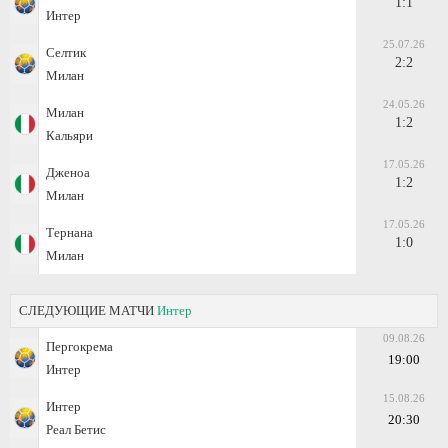
1:1
Интер
25.07.26
Селтик
2:2
Милан
24.05.26
Милан
1:2
Кальяри
17.05.26
Дженоа
1:2
Милан
17.05.26
Тернана
1:0
Милан
СЛЕДУЮЩИЕ МАТЧИ
Интер
09.08.26
Пергокрема
19:00
Интер
15.08.26
Интер
20:30
Реал Бетис