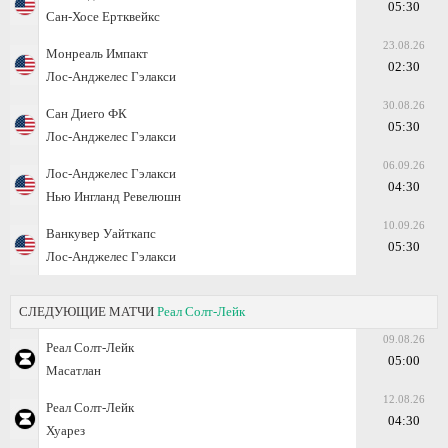
05:30
Сан-Хосе Ертквейкс
23.08.26
Монреаль Импакт
02:30
Лос-Анджелес Гэлакси
30.08.26
Сан Диего ФК
05:30
Лос-Анджелес Гэлакси
06.09.26
Лос-Анджелес Гэлакси
04:30
Нью Ингланд Ревелюшн
10.09.26
Ванкувер Уайткапс
05:30
Лос-Анджелес Гэлакси
СЛЕДУЮЩИЕ МАТЧИ
Реал Солт-Лейк
09.08.26
Реал Солт-Лейк
05:00
Масатлан
12.08.26
Реал Солт-Лейк
04:30
Хуарез