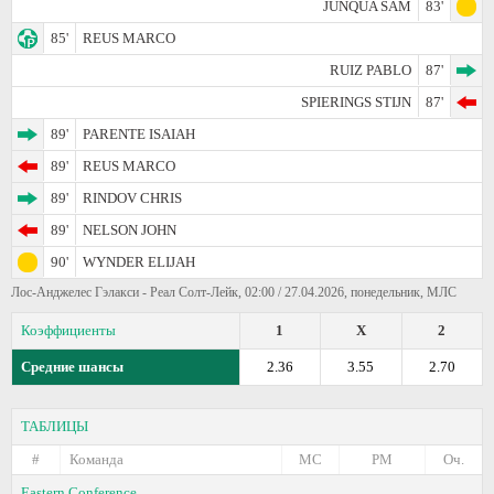
JUNQUA SAM
83'
85'
REUS MARCO
RUIZ PABLO
87'
SPIERINGS STIJN
87'
89'
PARENTE ISAIAH
89'
REUS MARCO
89'
RINDOV CHRIS
89'
NELSON JOHN
90'
WYNDER ELIJAH
Лос-Анджелес Гэлакси - Реал Солт-Лейк, 02:00 / 27.04.2026, понедельник, МЛС
Коэффициенты
1
X
2
Средние шансы
2.36
3.55
2.70
ТАБЛИЦЫ
#
Команда
МС
РМ
Оч.
Eastern Conference