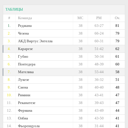
ТАБЛИЦЫ
#
Команда
МС
РМ
Оч.
1.
Реджана
38
63-27
81
2.
Чезена
38
66-24
79
3.
АКД Виртус Энтелла
38
60-31
79
4.
Карарезе
38
51-42
62
5.
Губио
38
50-34
61
6.
Понтедера
38
48-39
60
7.
Мателика
38
55-44
58
8.
Лукезе
38
36-32
51
9.
Сиена
38
40-40
48
10.
Римини
38
43-41
47
11.
Реканатезе
38
39-43
47
12.
Фермана
38
43-49
44
13.
Олбиа
38
43-50
41
14.
Фьоренцуола
38
31-44
41