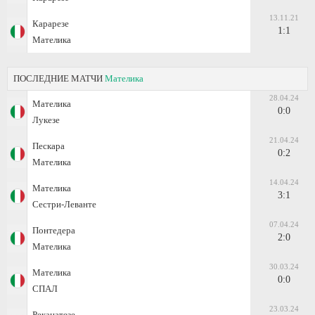
13.11.21
Карарезе
1:1
Мателика
ПОСЛЕДНИЕ МАТЧИ
Мателика
28.04.24
Мателика
0:0
Лукезе
21.04.24
Пескара
0:2
Мателика
14.04.24
Мателика
3:1
Сестри-Леванте
07.04.24
Понтедера
2:0
Мателика
30.03.24
Мателика
0:0
СПАЛ
23.03.24
Реканатезе