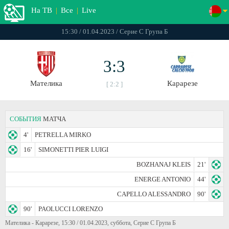
На ТВ
|
Все
|
Live
15:30 / 01.04.2023 / Серие С Група Б
3:3
Мателика
Карарезе
[ 2:2 ]
СОБЫТИЯ
МАТЧА
4'
PETRELLA MIRKO
16'
SIMONETTI PIER LUIGI
BOZHANAJ KLEIS
21'
ENERGE ANTONIO
44'
CAPELLO ALESSANDRO
90'
90'
PAOLUCCI LORENZO
Мателика - Карарезе, 15:30 / 01.04.2023, суббота, Серие С Група Б