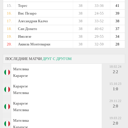
15.
Торес
38
33-36
41
16.
Вис Пезаро
38
24-55
39
17.
Алесандрия Калчо
38
33-52
38
18.
Сан Донато
38
40-62
37
19.
Имолезе
38
29-55
34
20.
Аквила Монтеварки
38
32-59
28
ПОСЛЕДНИЕ МАТЧИ
ДРУГ С ДРУГОМ
18.02.24
Мателика
2:2
Карарезе
15.10.23
Карарезе
1:0
Мателика
29.11.22
Карарезе
2:0
Мателика
19.03.22
Мателика
2:0
Карарезе