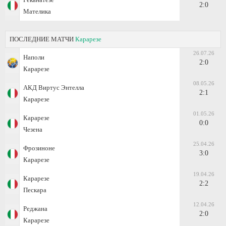
2:0
Мателика
ПОСЛЕДНИЕ МАТЧИ
Карарезе
26.07.26
Наполи
2:0
Карарезе
08.05.26
АКД Виртус Энтелла
2:1
Карарезе
01.05.26
Карарезе
0:0
Чезена
25.04.26
Фрозиноне
3:0
Карарезе
19.04.26
Карарезе
2:2
Пескара
12.04.26
Реджана
2:0
Карарезе