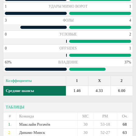
1
УДАРЫ МИМО ВОРОТ
1
3
ФОЛЫ
4
0
УГЛОВЫЕ
2
0
OFFSIDES
1
63%
ВЛАДЕНИЕ
37%
Коэффициенты
1
X
2
Средние шансы
1.46
4.33
6.00
ТАБЛИЦЫ
#
Команда
МС
РМ
Оч.
1.
Макслайн Рогачёв
30
53-18
68
2.
Динамо Минск
30
52-27
63