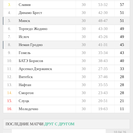
3.
Славия
30
53-32
57
4.
Динамо Брест
30
42-30
51
5.
Минск
30
48-47
51
6.
Торпедо Жодино
30
43-30
49
7.
Ислоч
30
45-26
49
8.
Неман Гродно
30
41-31
45
9.
Гомель
30
35-34
43
10.
БАТЭ Борисов
30
38-43
40
11.
Арсенал Дзержинск
30
27-35
33
12.
Витебск
30
37-46
28
13.
Нафтан
30
35-55
28
14.
Сморгон
30
23-43
28
15.
Слуцк
30
20-51
21
16.
Молодечно
30
19-63
11
ПОСЛЕДНИЕ МАТЧИ
ДРУГ С ДРУГОМ
10.04.26