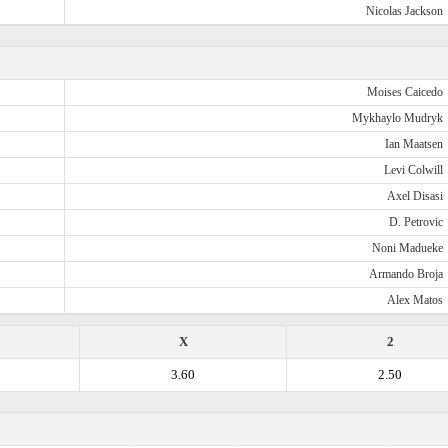
Nicolas Jackson
Moises Caicedo
Mykhaylo Mudryk
Ian Maatsen
Levi Colwill
Axel Disasi
D. Petrovic
Noni Madueke
Armando Broja
Alex Matos
X
2
3.60
2.50