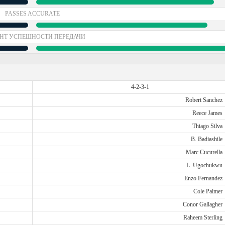
PASSES ACCURATE
НТ УСПЕШНОСТИ ПЕРЕДАЧИ
4-2-3-1
Robert Sanchez
Reece James
Thiago Silva
B. Badiashile
Marc Cucurella
L. Ugochukwu
Enzo Fernandez
Cole Palmer
Conor Gallagher
Raheem Sterling