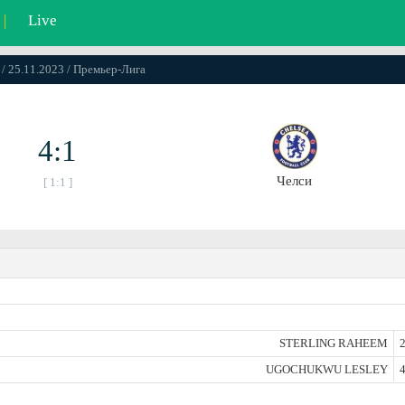
|
Live
 / 25.11.2023 / Премьер-Лига
4:1
Челси
[ 1:1 ]
STERLING RAHEEM
2
UGOCHUKWU LESLEY
4