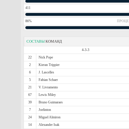
411
86%
ПРОЦЕ
СОСТАВЫ
КОМАНД
4-3-3
22
Nick Pope
2
Kieran Trippier
6
J. Lascelles
5
Fabian Schaer
21
V. Livramento
67
Lewis Miley
39
Bruno Guimaraes
7
Joelinton
24
Miguel Almiron
14
Alexander Isak