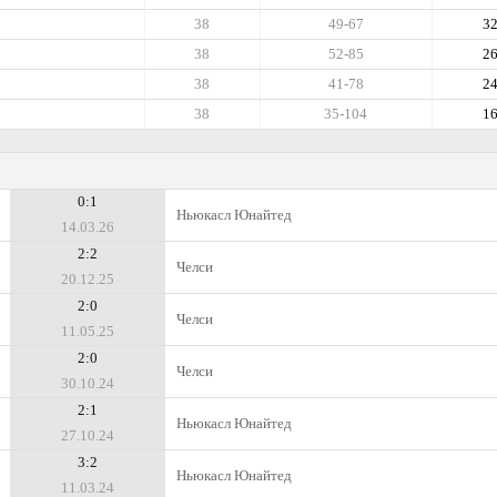
38
49-67
3
38
52-85
2
38
41-78
2
38
35-104
1
0:1
Ньюкасл Юнайтед
14.03.26
2:2
Челси
20.12.25
2:0
Челси
11.05.25
2:0
Челси
30.10.24
2:1
Ньюкасл Юнайтед
27.10.24
3:2
Ньюкасл Юнайтед
11.03.24