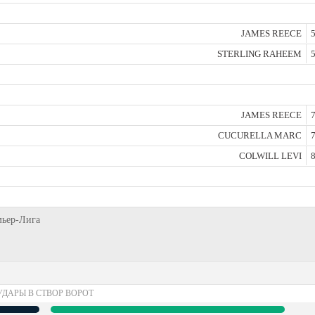
JAMES REECE
5
STERLING RAHEEM
5
JAMES REECE
7
CUCURELLA MARC
7
COLWILL LEVI
8
мьер-Лига
УДАРЫ В СТВОР ВОРОТ