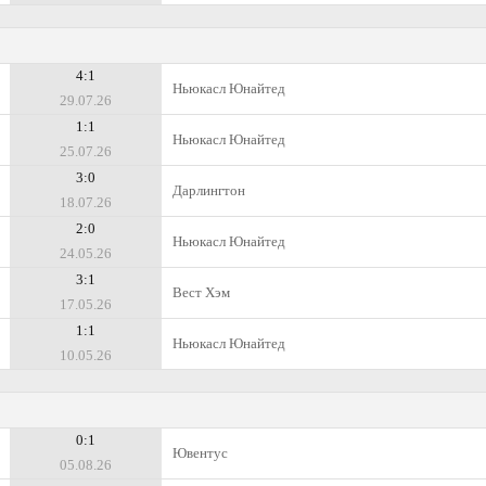
4:1
Ньюкасл Юнайтед
29.07.26
1:1
Ньюкасл Юнайтед
25.07.26
3:0
Дарлингтон
18.07.26
2:0
Ньюкасл Юнайтед
24.05.26
3:1
Вест Хэм
17.05.26
1:1
Ньюкасл Юнайтед
10.05.26
0:1
Ювентус
05.08.26