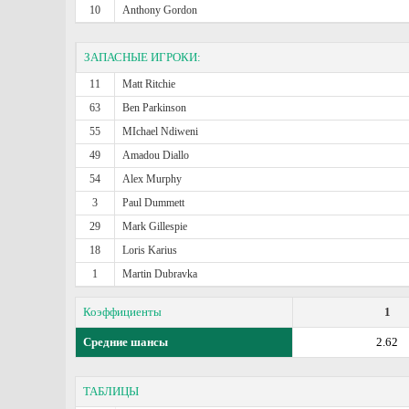
10
Anthony Gordon
ЗАПАСНЫЕ ИГРОКИ:
11
Matt Ritchie
63
Ben Parkinson
55
MIchael Ndiweni
49
Amadou Diallo
54
Alex Murphy
3
Paul Dummett
29
Mark Gillespie
18
Loris Karius
1
Martin Dubravka
Коэффициенты
1
Средние шансы
2.62
ТАБЛИЦЫ