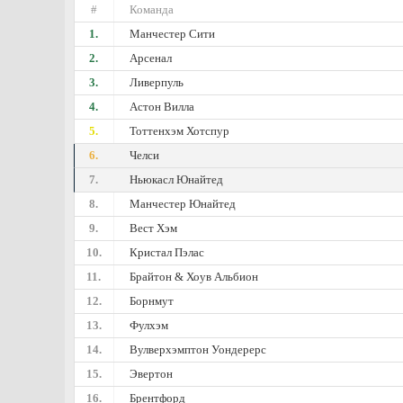
#
Команда
1.
Манчестер Сити
2.
Арсенал
3.
Ливерпуль
4.
Астон Вилла
5.
Тоттенхэм Хотспур
6.
Челси
7.
Ньюкасл Юнайтед
8.
Манчестер Юнайтед
9.
Вест Хэм
10.
Кристал Пэлас
11.
Брайтон & Хоув Альбион
12.
Борнмут
13.
Фулхэм
14.
Вулверхэмптон Уондерерс
15.
Эвертон
16.
Брентфорд