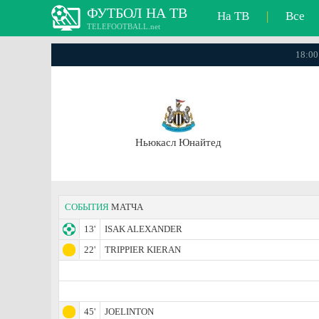
ФУТБОЛ НА ТВ
На ТВ
|
Все
TELEFOOTBALL.net
18:00
Ньюкасл Юнайтед
СОБЫТИЯ
МАТЧА
13'
ISAK ALEXANDER
22'
TRIPPIER KIERAN
45'
JOELINTON