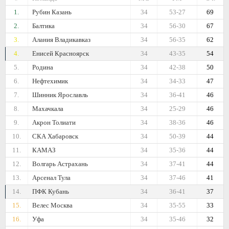
1.
Рубин Казань
34
53-27
69
2.
Балтика
34
56-30
67
3.
Алания Владикавказ
34
56-35
62
4.
Енисей Красноярск
34
43-35
54
5.
Родина
34
42-38
50
6.
Нефтехимик
34
34-33
47
7.
Шинник Ярославль
34
36-41
46
8.
Махачкала
34
25-29
46
9.
Акрон Толиати
34
38-36
46
10.
СКА Хабаровск
34
50-39
44
11.
КАМАЗ
34
35-36
44
12.
Волгарь Астрахань
34
37-41
44
13.
Арсенал Тула
34
37-46
41
14.
ПФК Кубань
34
36-41
37
15.
Велес Москва
34
35-55
33
16.
Уфа
34
35-46
32