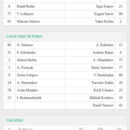
6
Daniil Rodin
Egor Ivanov
21
77
V. Lobkarev
Evgeni Staver
99
81
Maksim Sidorov
Valeri Kichin
2
ЗАПАСНЫЕ ИГРОКИ:
96
A. Smirnov
A. Kakhidze
15
31
S. Eshchenko
Andrius Rukas
6
2
Aleksei Rybin
A. Okladnikov
75
5
A. Poznyak
Denis Samoilov
77
9
Artem Arhipov
V. Bardybahin
80
24
A. Shereshkov
Yaroslav Ivakin
20
70
Aslan Mutaliev
Kirill Ushatov
23
23
I. Bezdenezhnykh
Mikhail Komkov
10
Daniil Yarusov
42
ТАБЛИЦЫ
#
Команда
МС
РМ
Оч.