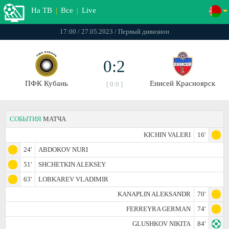
На ТВ
|
Все
|
Live
17:00 / 27.05.2023 / Первый дивизион
0:2
ПФК Кубань
Енисей Красноярск
[ 0:0 ]
СОБЫТИЯ
МАТЧА
KICHIN VALERI
16'
24'
ABDOKOV NURI
51'
SHCHETKIN ALEKSEY
63'
LOBKAREV VLADIMIR
KANAPLIN ALEKSANDR
70'
FERREYRA GERMAN
74'
GLUSHKOV NIKITA
84'