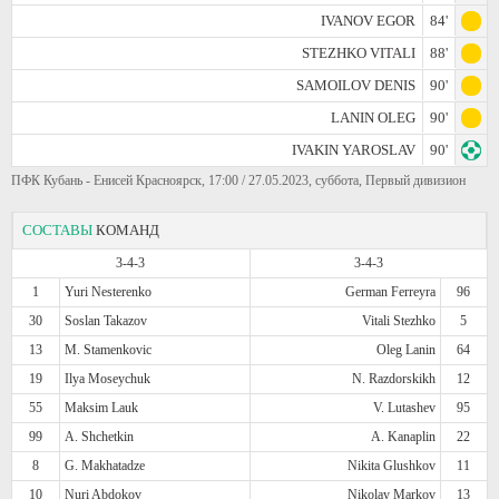
IVANOV EGOR
84'
STEZHKO VITALI
88'
SAMOILOV DENIS
90'
LANIN OLEG
90'
IVAKIN YAROSLAV
90'
ПФК Кубань - Енисей Красноярск, 17:00 / 27.05.2023, суббота, Первый дивизион
СОСТАВЫ
КОМАНД
3-4-3
3-4-3
1
Yuri Nesterenko
German Ferreyra
96
30
Soslan Takazov
Vitali Stezhko
5
13
M. Stamenkovic
Oleg Lanin
64
19
Ilya Moseychuk
N. Razdorskikh
12
55
Maksim Lauk
V. Lutashev
95
99
A. Shchetkin
A. Kanaplin
22
8
G. Makhatadze
Nikita Glushkov
11
10
Nuri Abdokov
Nikolay Markov
13