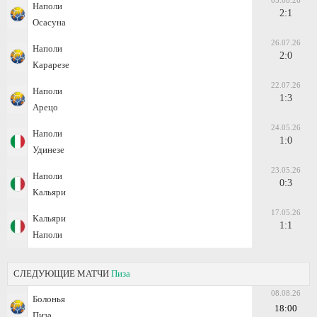
05.08.26
Наполи
2:1
Осасуна
26.07.26
Наполи
2:0
Карарезе
22.07.26
Наполи
1:3
Арецо
24.05.26
Наполи
1:0
Удинезе
23.05.26
Наполи
0:3
Кальяри
17.05.26
Кальяри
1:1
Наполи
СЛЕДУЮЩИЕ МАТЧИ
Пиза
08.08.26
Болонья
18:00
Пиза