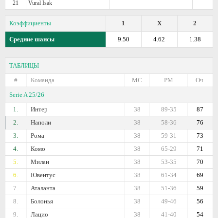
21
Vural Isak
Коэффициенты
1
X
2
Средние шансы
9.50
4.62
1.38
ТАБЛИЦЫ
#
Команда
МС
РМ
Оч.
Serie A 25/26
1.
Интер
38
89-35
87
2.
Наполи
38
58-36
76
3.
Рома
38
59-31
73
4.
Комо
38
65-29
71
5.
Милан
38
53-35
70
6.
Ювентус
38
61-34
69
7.
Аталанта
38
51-36
59
8.
Болонья
38
49-46
56
9.
Лацио
38
41-40
54