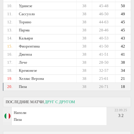
10.
Удинезе
38
45-48
50
11.
Сассуоло
38
46-50
49
12.
Торино
38
44-63
45
13.
Парма
38
28-46
45
14.
Кальяри
38
40-53
43
15.
Фиорентина
38
41-50
42
16.
Дженоа
38
41-51
41
17.
Лече
38
28-50
38
18.
Кремонезе
38
32-57
34
19.
Хеллас Верона
38
25-61
21
20.
Пиза
38
26-71
18
ПОСЛЕДНИЕ МАТЧИ
ДРУГ С ДРУГОМ
22.09.25
Наполи
3:2
Пиза