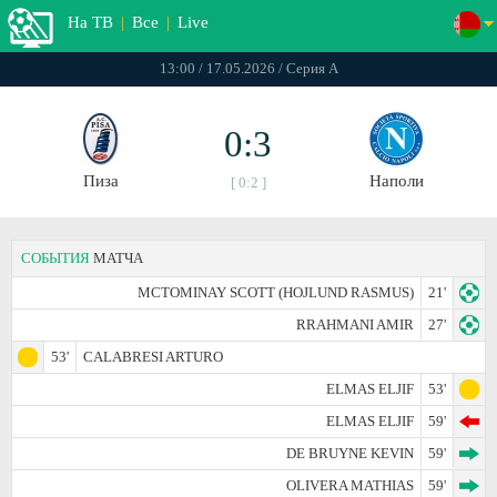
На ТВ
|
Все
|
Live
13:00 / 17.05.2026 / Серия А
0:3
Пиза
Наполи
[ 0:2 ]
СОБЫТИЯ
МАТЧА
MCTOMINAY SCOTT (HOJLUND RASMUS)
21'
RRAHMANI AMIR
27'
53'
CALABRESI ARTURO
ELMAS ELJIF
53'
ELMAS ELJIF
59'
DE BRUYNE KEVIN
59'
OLIVERA MATHIAS
59'