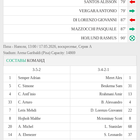
SANTOS ALISSON
79'
VERGARA ANTONIO
79'
DI LORENZO GIOVANNI
87'
MAZZOCCHI PASQUALE
87'
HOJLUND RASMUS
90'
Пиза - Наполи, 13:00 / 17.05.2026, воскресенье, Серия А
Stadium: Arena Garibaldi (Pisa) Capacity: 14869
СОСТАВЫ
КОМАНД
3-5-2
3-4-2-1
1
Semper Adrian
Meret Alex
1
5
C. Simone
Beukema Sam
31
4
C. AntГіnio
Rrahmani Amir
13
33
C. Arturo
B. Alessandro
4
7
Leris Mehdi
D. Lorenzo Giovanni
22
8
Hojholt Malthe
Mctominay Scott
8
20
A. Michel
L. Stanislav
68
14
A. Ebenezer
S. Leonardo
37