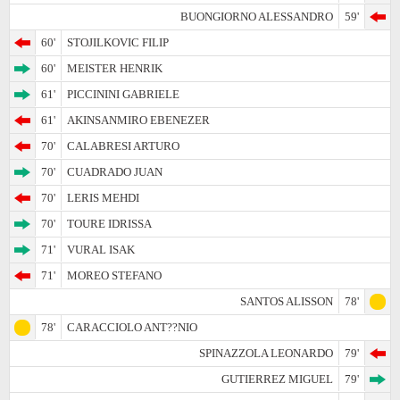
BUONGIORNO ALESSANDRO
59'
60'
STOJILKOVIC FILIP
60'
MEISTER HENRIK
61'
PICCININI GABRIELE
61'
AKINSANMIRO EBENEZER
70'
CALABRESI ARTURO
70'
CUADRADO JUAN
70'
LERIS MEHDI
70'
TOURE IDRISSA
71'
VURAL ISAK
71'
MOREO STEFANO
SANTOS ALISSON
78'
78'
CARACCIOLO ANT??NIO
SPINAZZOLA LEONARDO
79'
GUTIERREZ MIGUEL
79'