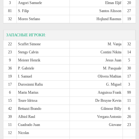
3
Angori Samuele
Elmas Eljif
20
81
S. Filip
Santos Alisson
27
32
Moreo Stefano
Hojlund Rasmus
19
ЗАПАСНЫЕ ИГРОКИ:
22
Scuffet Simone
M. Vanja
32
23
Stengs Calvin
Contini Nikita
14
9
Meister Henrik
Jesus Juan
5
36
P. Gabriele
M. Pasquale
30
19
I. Samuel
Olivera Mathias
17
17
Durosinmi Rafiu
G. Miguel
3
6
Marin Marius
Anguissa Frank
99
15
Toure Idrissa
De Bruyne Kevin
11
42
Bettazzi Brando
Gilmour Billy
6
39
Albiol Raul
Vergara Antonio
26
11
Cuadrado Juan
Giovane
23
12
Nicolas