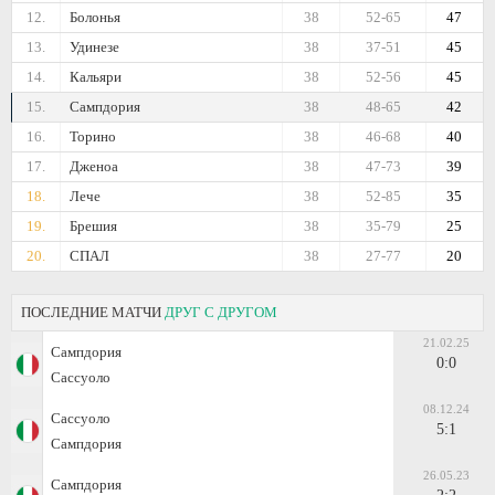
12.
Болонья
38
52-65
47
13.
Удинезе
38
37-51
45
14.
Кальяри
38
52-56
45
15.
Сампдория
38
48-65
42
16.
Торино
38
46-68
40
17.
Дженоа
38
47-73
39
18.
Лече
38
52-85
35
19.
Брешия
38
35-79
25
20.
СПАЛ
38
27-77
20
ПОСЛЕДНИЕ МАТЧИ
ДРУГ С ДРУГОМ
21.02.25
Сампдория
0:0
Сассуоло
08.12.24
Сассуоло
5:1
Сампдория
26.05.23
Сампдория