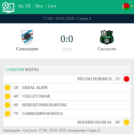
На ТВ
|
Все
|
Live
17:00 / 26.01.2020 / Серия А
0:0
Сампдория
Сассуоло
[ 0:0 ]
СОБЫТИЯ
МАТЧА
PELUSO FEDERICO
25'
28'
EKDAL ALBIN
49'
COLLEY OMAR
69'
BERESZYNSKI BARTOSZ
79'
GABBIADINI MANOLO
ROGERIO DA SILVA
90'
Сампдория - Сассуоло, 17:00 / 26.01.2020, воскресенье, Серия А