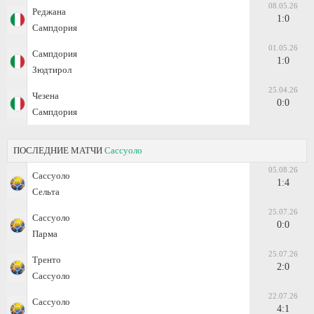
08.05.26
Реджана
1:0
Сампдория
01.05.26
Сампдория
1:0
Зюдтирол
25.04.26
Чезена
0:0
Сампдория
ПОСЛЕДНИЕ МАТЧИ
Сассуоло
05.08.26
Сассуоло
1:4
Сельта
25.07.26
Сассуоло
0:0
Парма
25.07.26
Тренто
2:0
Сассуоло
22.07.26
Сассуоло
4:1