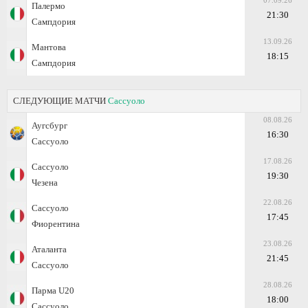
07.09.26
Палермо
21:30
Сампдория
13.09.26
Мантова
18:15
Сампдория
СЛЕДУЮЩИЕ МАТЧИ
Сассуоло
08.08.26
Аугсбург
16:30
Сассуоло
17.08.26
Сассуоло
19:30
Чезена
22.08.26
Сассуоло
17:45
Фиорентина
23.08.26
Аталанта
21:45
Сассуоло
28.08.26
Парма U20
18:00
Сассуоло