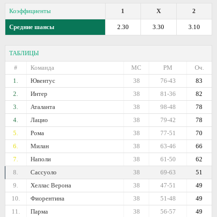
Коэффициенты
1
X
2
Средние шансы
2.30
3.30
3.10
ТАБЛИЦЫ
#
Команда
МС
РМ
Оч.
1.
Ювентус
38
76-43
83
2.
Интер
38
81-36
82
3.
Аталанта
38
98-48
78
4.
Лацио
38
79-42
78
5.
Рома
38
77-51
70
6.
Милан
38
63-46
66
7.
Наполи
38
61-50
62
8.
Сассуоло
38
69-63
51
9.
Хеллас Верона
38
47-51
49
10.
Фиорентина
38
51-48
49
11.
Парма
38
56-57
49