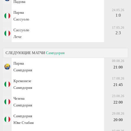
Падова
24.05.26
Парма
1:0
Сассуоло
17.05.26
Сассуоло
2:3
Лече
СЛЕДУЮЩИЕ МАТЧИ
Сампдория
09.08.26
Парма
21:00
Сампдория
17.08.26
Кремонезе
21:45
Сампдория
23.08.26
Чезена
22:00
Сампдория
29.08.26
Сампдория
20:00
Юве Стабия