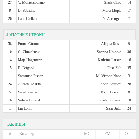
27
V. Monterubbiano
Giada Cimo
14
9
D. Sabatino
Marta Llopis
17
26
Lana Clelland
N. Arcangeli
7
ЗАПАСНЫЕ ИГРОКИ:
58
Emma Girotto
Allegra Rossi
9
10
G. Chmielinski
Sabrina Nespolo
36
14
Maja Hagemann
Kathrine Larsen
16
15
B. Brignoli
Elisa Zilli
35
11
Samantha Fisher
M. Vittoria Nano
3
24
Aurora De Rita
Sofia Bertucci
26
5
Sara Caiazzo
Kiara Bercelli
8
16
Solene Durand
Giada Burbassi
18
1
Lia Lonni
Sara Baldi
24
ТАБЛИЦЫ
#
Команда
МС
РМ
Оч.