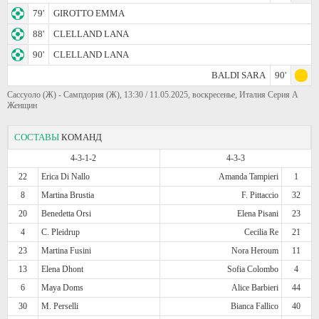
79'
GIROTTO EMMA
88'
CLELLAND LANA
90'
CLELLAND LANA
BALDI SARA
90'
Сассуоло (Ж) - Сампдория (Ж), 13:30 / 11.05.2025, воскресенье, Италия Серия А
Женщин
СОСТАВЫ
КОМАНД
4-3-1-2
4-3-3
22
Erica Di Nallo
Amanda Tampieri
1
8
Martina Brustia
F. Pittaccio
32
20
Benedetta Orsi
Elena Pisani
23
4
C. Pleidrup
Cecilia Re
21
23
Martina Fusini
Nora Heroum
11
13
Elena Dhont
Sofia Colombo
4
6
Maya Doms
Alice Barbieri
44
30
M. Perselli
Bianca Fallico
40