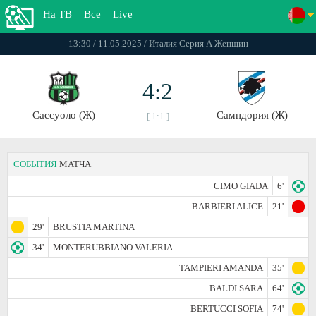
На ТВ
|
Все
|
Live
13:30 / 11.05.2025 / Италия Серия А Женщин
4:2
Сассуоло (Ж)
Сампдория (Ж)
[ 1:1 ]
СОБЫТИЯ
МАТЧА
CIMO GIADA
6'
BARBIERI ALICE
21'
29'
BRUSTIA MARTINA
34'
MONTERUBBIANO VALERIA
TAMPIERI AMANDA
35'
BALDI SARA
64'
BERTUCCI SOFIA
74'