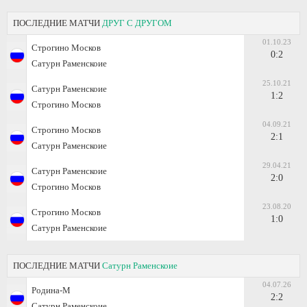
ПОСЛЕДНИЕ МАТЧИ
ДРУГ С ДРУГОМ
01.10.23
Строгино Москов
0:2
Сатурн Раменскоие
25.10.21
Сатурн Раменскоие
1:2
Строгино Москов
04.09.21
Строгино Москов
2:1
Сатурн Раменскоие
29.04.21
Сатурн Раменскоие
2:0
Строгино Москов
23.08.20
Строгино Москов
1:0
Сатурн Раменскоие
ПОСЛЕДНИЕ МАТЧИ
Сатурн Раменскоие
04.07.26
Родина-М
2:2
Сатурн Раменскоие