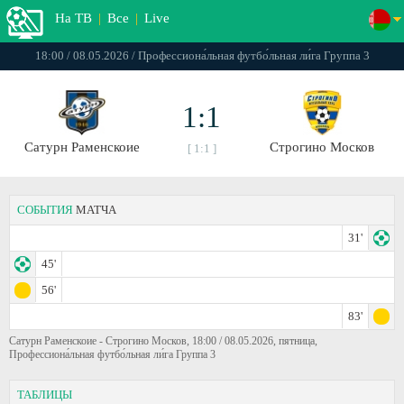
На ТВ
|
Все
|
Live
18:00 / 08.05.2026 / Профессиона́льная футбо́льная ли́га Группа 3
1:1
Сатурн Раменскоие
Строгино Москов
[ 1:1 ]
СОБЫТИЯ
МАТЧА
31'
45'
56'
83'
Сатурн Раменскоие - Строгино Москов, 18:00 / 08.05.2026, пятница,
Профессиона́льная футбо́льная ли́га Группа 3
ТАБЛИЦЫ