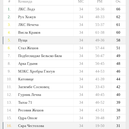
#
Команда
МС
РМ
Оч.
1.
ЛКС Лодз
34
58-36
66
2.
Рух Хожув
34
48-33
62
3.
ЛКС Нечеча
34
55-37
61
4.
Висла Краков
34
61-38
60
5.
Пуща
34
49-36
58
6.
Стал Жешов
34
57-44
51
7.
Подбескидже Бельско-Бяла
34
56-47
49
8.
Арка Гдыня
34
56-45
48
9.
МЗКС Хробры Глогув
34
44-53
46
10.
Катовице
34
41-39
44
11.
Заглембе Сосновец
34
33-43
42
12.
Гурник Лечна
34
40-45
40
13.
Тыхы 71
34
46-52
39
14.
Ресовия Жешов
34
43-51
38
15.
Одра Ополе
34
39-48
37
16.
Скра Честохова
34
19-50
31