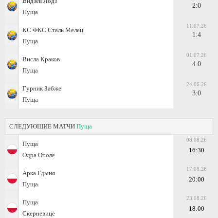
Видзев Лодз
2:0
Пуща
11.07.26
КС ФКС Сталь Мелец
1:4
Пуща
01.07.26
Висла Краков
4:0
Пуща
24.06.26
Гурник Забже
3:0
Пуща
СЛЕДУЮЩИЕ МАТЧИ
Пуща
08.08.26
Пуща
16:30
Одра Ополе
17.08.26
Арка Гдыня
20:00
Пуща
23.08.26
Пуща
18:00
Скерневице