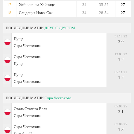
17.
Хойничанка Хойнице
34
35-57
27
18.
Сандеция Новы Сач
34
28-54
27
ПОСЛЕДНИЕ МАТЧИ
ДРУГ С ДРУГОМ
31.10.22
Пуща
3:0
Скра Честохова
13.05.22
Скра Честохова
1:2
Пуща
05.11.21
Пуща
1:2
Скра Честохова
ПОСЛЕДНИЕ МАТЧИ
Скра Честохова
05.08.25
Сталь Сталёва Воля
3:1
Скра Честохова
07.06.25
Скра Честохова
1:3
Заглебие II