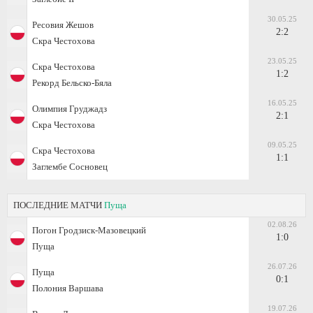
30.05.25
Ресовия Жешов
2:2
Скра Честохова
23.05.25
Скра Честохова
1:2
Рекорд Бельско-Бяла
16.05.25
Олимпия Груджадз
2:1
Скра Честохова
09.05.25
Скра Честохова
1:1
Заглембе Сосновец
ПОСЛЕДНИЕ МАТЧИ
Пуща
02.08.26
Погон Гродзиск-Мазовецкий
1:0
Пуща
26.07.26
Пуща
0:1
Полония Варшава
19.07.26