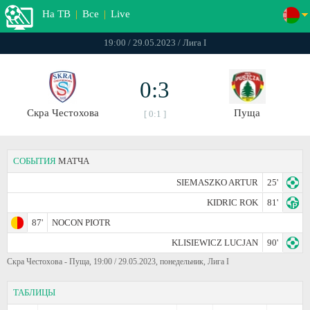
На ТВ
|
Все
|
Live
19:00 / 29.05.2023 / Лига I
0:3
Скра Честохова
Пуща
[ 0:1 ]
СОБЫТИЯ
МАТЧА
SIEMASZKO ARTUR
25'
KIDRIC ROK
81'
87'
NOCON PIOTR
KLISIEWICZ LUCJAN
90'
Скра Честохова - Пуща, 19:00 / 29.05.2023, понедельник, Лига I
ТАБЛИЦЫ