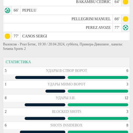
BAKAMBU CEDRIC
64'
66'
PEPELU
PELLEGRINI MANUEL
66'
PEREZ AYOZE
77'
77'
CANOS SERGI
Валенсия - Реал Бетис, 19:30 / 20.04.2024, суббота, Примера-Дивизион , каналы:
Setanta Sports 2
СТАТИСТИКА
5
УДАРЫ В СТВОР ВОРОТ
6
1
УДАРЫ МИМО ВОРОТ
3
8
УДАРЫ З.И.
12
2
BLOCKED SHOTS
3
6
SHOTS INSIDEBOX
8