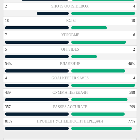
2
SHOTS OUTSIDEBOX
4
18
ФОЛЫ
10
7
УГЛОВЫЕ
6
5
OFFSIDES
2
54%
ВЛАДЕНИЕ
46%
4
GOALKEEPER SAVES
4
439
СУММА ПЕРЕДАЧИ
388
357
PASSES ACCURATE
299
81%
ПРОЦЕНТ УСПЕШНОСТИ ПЕРЕДАЧИ
77%