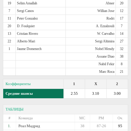
19
Selim Amallah
Abner
20
7
Sergi Canos
Willian Jose
12
11
Peter Gonzalez
Rodri
17
20
D. Foulquier
A. Ezzalzouli
7
13
Cristian Rivero
W. Carvalho
14
22
Alberto Mari
Sergi Altimira
27
1
Jaume Domenech
Nobel Mendy
32
Assane Diao
38
Nabil Fekir
8
Marc Roca
21
Коэффициенты
1
X
2
Средние шансы
2.55
3.10
3.00
ТАБЛИЦЫ
#
Команда
МС
РМ
Оч.
1.
Реал Мадрид
38
87-26
95