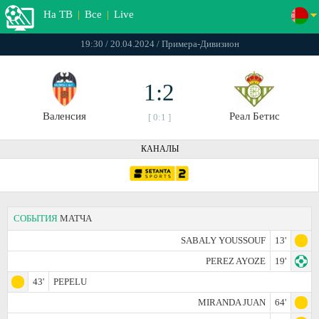
На ТВ
|
Все
|
Live
19:30 / 20.04.2024 / Примера-Дивизион
1:2
Валенсия
Реал Бетис
[ 0:1 ]
КАНАЛЫ
СОБЫТИЯ
МАТЧА
SABALY YOUSSOUF
13'
PEREZ AYOZE
19'
43'
PEPELU
MIRANDA JUAN
64'