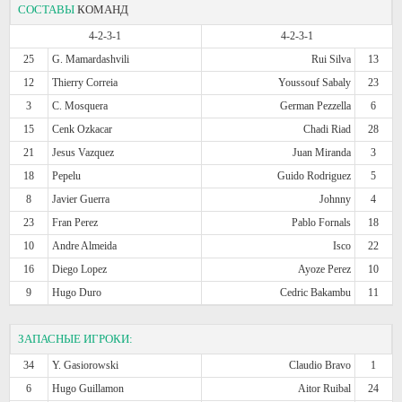
СОСТАВЫ
КОМАНД
4-2-3-1
4-2-3-1
25
G. Mamardashvili
Rui Silva
13
12
Thierry Correia
Youssouf Sabaly
23
3
C. Mosquera
German Pezzella
6
15
Cenk Ozkacar
Chadi Riad
28
21
Jesus Vazquez
Juan Miranda
3
18
Pepelu
Guido Rodriguez
5
8
Javier Guerra
Johnny
4
23
Fran Perez
Pablo Fornals
18
10
Andre Almeida
Isco
22
16
Diego Lopez
Ayoze Perez
10
9
Hugo Duro
Cedric Bakambu
11
ЗАПАСНЫЕ ИГРОКИ:
34
Y. Gasiorowski
Claudio Bravo
1
6
Hugo Guillamon
Aitor Ruibal
24