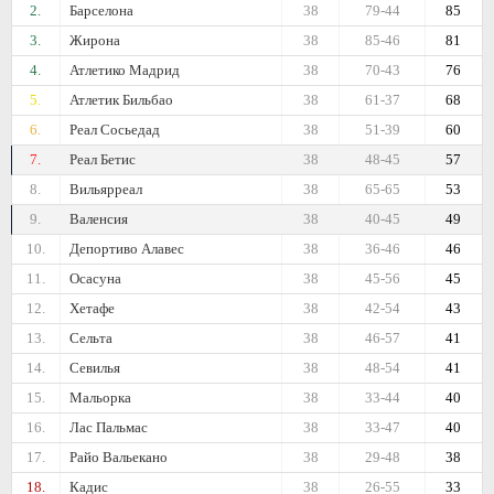
2.
Барселона
38
79-44
85
3.
Жирона
38
85-46
81
4.
Атлетико Мадрид
38
70-43
76
5.
Атлетик Бильбао
38
61-37
68
6.
Реал Сосьедад
38
51-39
60
7.
Реал Бетис
38
48-45
57
8.
Вильярреал
38
65-65
53
9.
Валенсия
38
40-45
49
10.
Депортиво Алавес
38
36-46
46
11.
Осасуна
38
45-56
45
12.
Хетафе
38
42-54
43
13.
Сельта
38
46-57
41
14.
Севилья
38
48-54
41
15.
Мальорка
38
33-44
40
16.
Лас Пальмас
38
33-47
40
17.
Райо Вальекано
38
29-48
38
18.
Кадис
38
26-55
33