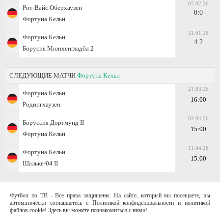
07.02.26
Рот-Вайс Оберхаузен
0:0
Фортуна Кельн
31.01.26
Фортуна Кельн
4:2
Борусия Мюнхенгладба 2
СЛЕДУЮЩИЕ МАТЧИ
Фортуна Кельн
21.03.26
Фортуна Кельн
16:00
Родингхаузен
04.04.26
Боруссия Дортмунд II
15:00
Фортуна Кельн
11.04.26
Фортуна Кельн
15:00
Шальке-04 II
Футбол по ТВ - Все права защищены. На сайте, который вы посещаете, вы
автоматически соглашаетесь с Политикой конфиденциальности и политикой
файлов cookie! Здесь вы можете познакомиться с ними!