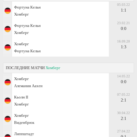
05.03.22
Фортуна Кельн
1:1
Хомберг
23.02.21
Фортуна Кельн
0:0
Хомберг
16.09.20
Хомберг
1:3
Фортуна Кельн
ПОСЛЕДНИЕ МАТЧИ
Хомберг
14.05.22
Хомберг
0:0
Алемания Аахен
07.05.22
Кьолн II
2:1
Хомберг
30.04.22
Хомберг
2:1
Виденбрюк
27.04.22
Липпштадт
0:1