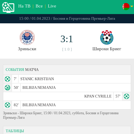
На ТВ
|
Все
|
Live
15:00 / 01.04.2023 / Босния и Герцеговина Премьер-Лига
3:1
Зриньски
Широки Бриег
[ 1:0 ]
СОБЫТИЯ
МАТЧА
7'
STANIC KRISTIJAN
50'
BILBIJA NEMANJA
KPAN CYRILLE
57'
82'
BILBIJA NEMANJA
Зриньски - Широки Бриег, 15:00 / 01.04.2023, суббота, Босния и Герцеговина
Премьер-Лига
ТАБЛИЦЫ