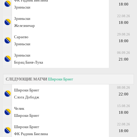
ФК Радник Биелина
18:00
Зриньски
22.08.26
Зриньски
18:00
Железничар
29.08.26
Сараево
18:00
Зриньски
06.09.26
Зриньски
21:00
Борац Баня-Лука
СЛЕДУЮЩИЕ МАТЧИ
Широки Бриег
08.08.26
Широки Бриег
22:00
Слога Дободж
15.08.26
Челик
18:00
Широки Бриег
22.08.26
Широки Бриег
18:00
ФК Радник Биелина