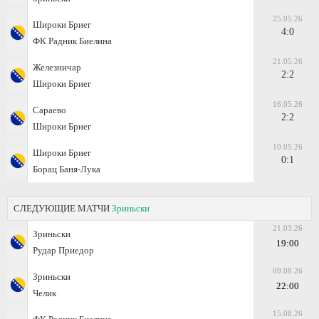
25.05.26
Широки Бриег
4:0
ФК Радник Биелина
21.05.26
Железничар
2:2
Широки Бриег
16.05.26
Сараево
2:2
Широки Бриег
10.05.26
Широки Бриег
0:1
Борац Баня-Лука
СЛЕДУЮЩИЕ МАТЧИ
Зриньски
21.03.26
Зриньски
19:00
Рудар Приедор
09.08.26
Зриньски
22:00
Челик
15.08.26