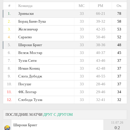
#
Команда
МС
РМ
Оч.
1.
Зриньски
33
66-21
78
2.
Борац Баня-Лука
33
39-32
58
3.
Железничар
33
42-35
53
4.
Сараево
33
50-46
52
5.
Широки Бриег
33
38-36
48
6.
Вележ Мостар
33
40-37
45
7.
Тузла Сити
33
43-46
37
8.
Игман Кониц
33
42-48
37
9.
Слога Дободж
33
40-55
37
10.
Посуше
33
28-46
37
11.
ФК Леотар
33
29-46
34
12.
Слобода Тузла
33
32-41
32
ПОСЛЕДНИЕ МАТЧИ
ДРУГ С ДРУГОМ
11.07.26
Широки Бриег
0:2