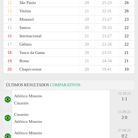
12.
São Paulo
20
25-23
26
13.
Vitória
21
22-31
26
14.
Mirassol
20
23-27
23
15.
Santos
20
29-33
22
16.
Internacional
21
23-27
22
17.
Grêmio
20
22-26
22
18.
Vasco da Gama
20
23-31
21
19.
Remo
21
24-34
21
20.
Chapecoense
20
19-41
10
ÚLTIMOS RESULTADOS
COMPARATIVOS
15.10.25
Atlético Mineiro
1:1
Cruzeiro
11.09.25
Cruzeiro
2:0
Atlético Mineiro
27.08.25
Atlético Mineiro
0:2