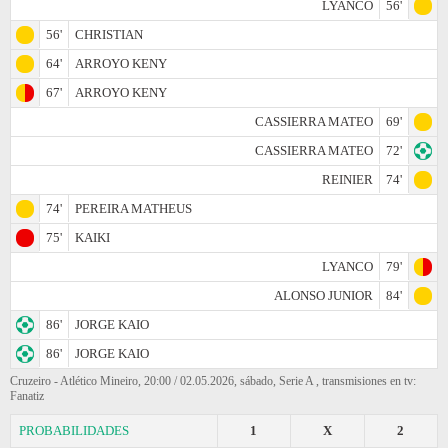
LYANCO
56'
56'
CHRISTIAN
64'
ARROYO KENY
67'
ARROYO KENY
CASSIERRA MATEO
69'
CASSIERRA MATEO
72'
REINIER
74'
74'
PEREIRA MATHEUS
75'
KAIKI
LYANCO
79'
ALONSO JUNIOR
84'
86'
JORGE KAIO
86'
JORGE KAIO
Cruzeiro - Atlético Mineiro, 20:00 / 02.05.2026, sábado, Serie A , transmisiones en tv:
Fanatiz
PROBABILIDADES
1
X
2