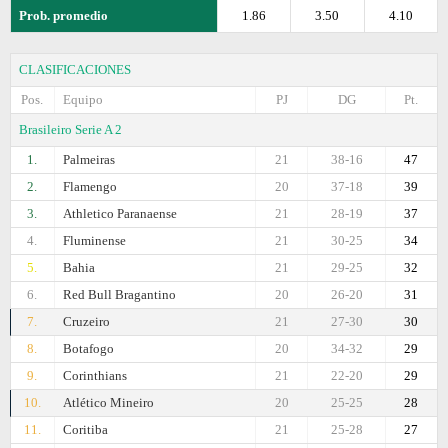
Prob. promedio
1.86
3.50
4.10
CLASIFICACIONES
Pos.
Equipo
PJ
DG
Pt.
Brasileiro Serie A 2
1.
Palmeiras
21
38-16
47
2.
Flamengo
20
37-18
39
3.
Athletico Paranaense
21
28-19
37
4.
Fluminense
21
30-25
34
5.
Bahia
21
29-25
32
6.
Red Bull Bragantino
20
26-20
31
7.
Cruzeiro
21
27-30
30
8.
Botafogo
20
34-32
29
9.
Corinthians
21
22-20
29
10.
Atlético Mineiro
20
25-25
28
11.
Coritiba
21
25-28
27