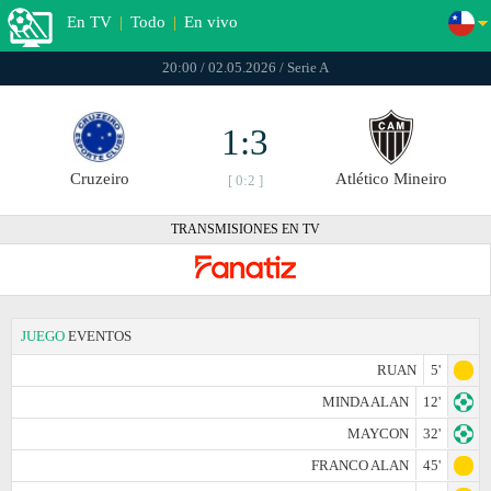
En TV
|
Todo
|
En vivo
20:00 / 02.05.2026 / Serie A
1:3
Cruzeiro
Atlético Mineiro
[ 0:2 ]
TRANSMISIONES EN TV
JUEGO
EVENTOS
RUAN
5'
MINDA ALAN
12'
MAYCON
32'
FRANCO ALAN
45'