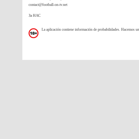
contact@football-on-tv.net
За НАС
La aplicación contiene información de probabilidades. Hacemos u