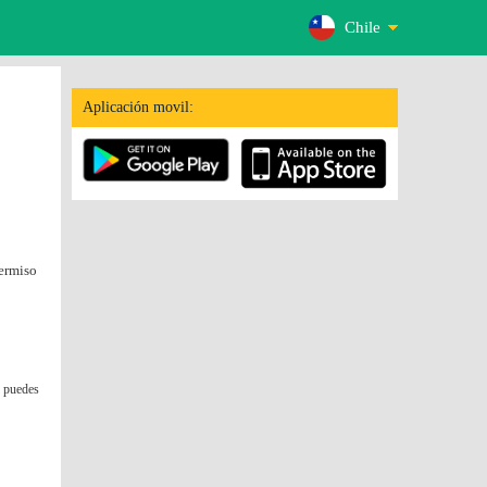
Chile
Aplicación movil:
permiso
í puedes