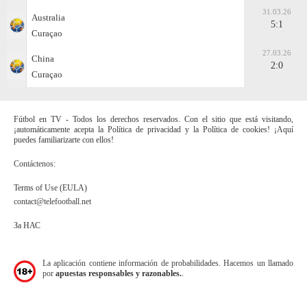
31.03.26
Australia
5:1
Curaçao
27.03.26
China
2:0
Curaçao
Fútbol en TV - Todos los derechos reservados. Con el sitio que está visitando,
¡automáticamente acepta la Política de privacidad y la Política de cookies! ¡Aquí
puedes familiarizarte con ellos!
Contáctenos:
Terms of Use (EULA)
contact@telefootball.net
За НАС
La aplicación contiene información de probabilidades. Hacemos un llamado
por
apuestas responsables y razonables.
.