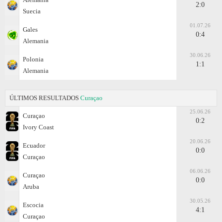
2:0
Suecia
01.07.26
Gales
0:4
Alemania
30.06.26
Polonia
1:1
Alemania
ÚLTIMOS RESULTADOS
Curaçao
25.06.26
Curaçao
0:2
Ivory Coast
20.06.26
Ecuador
0:0
Curaçao
06.06.26
Curaçao
0:0
Aruba
30.05.26
Escocia
4:1
Curaçao