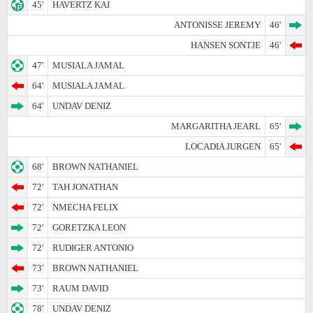
45'
HAVERTZ KAI
ANTONISSE JEREMY
46'
HANSEN SONTJE
46'
47'
MUSIALA JAMAL
64'
MUSIALA JAMAL
64'
UNDAV DENIZ
MARGARITHA JEARL
65'
LOCADIA JURGEN
65'
68'
BROWN NATHANIEL
72'
TAH JONATHAN
72'
NMECHA FELIX
72'
GORETZKA LEON
72'
RUDIGER ANTONIO
73'
BROWN NATHANIEL
73'
RAUM DAVID
78'
UNDAV DENIZ