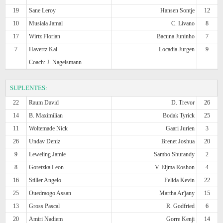
19
Sane Leroy
Hansen Sontje
12
10
Musiala Jamal
C. Livano
8
17
Wirtz Florian
Bacuna Juninho
7
7
Havertz Kai
Locadia Jurgen
9
Coach: J. Nagelsmann
SUPLENTES:
22
Raum David
D. Trevor
26
14
B. Maximilian
Bodak Tyrick
25
11
Woltemade Nick
Gaari Jurien
3
26
Undav Deniz
Brenet Joshua
20
9
Leweling Jamie
Sambo Shurandy
2
8
Goretzka Leon
V. Eijma Roshon
4
16
Stiller Angelo
Felida Kevin
22
25
Ouedraogo Assan
Martha Ar'jany
15
13
Gross Pascal
R. Godfried
6
20
Amiri Nadiem
Gorre Kenji
14