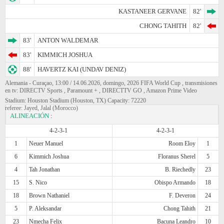
KASTANEER GERVANE
82'
CHONG TAHITH
82'
83'
ANTON WALDEMAR
83'
KIMMICH JOSHUA
88'
HAVERTZ KAI (UNDAV DENIZ)
Alemania - Curaçao, 13:00 / 14.06.2026, domingo, 2026 FIFA World Cup , transmisiones
en tv: DIRECTV Sports , Paramount + , DIRECTTV GO , Amazon Prime Video
Stadium: Houston Stadium (Houston, TX) Capacity: 72220
referee: Jayed, Jalal (Morocco)
ALINEACIÓN
:
4-2-3-1
4-2-3-1
1
Neuer Manuel
Room Eloy
1
6
Kimmich Joshua
Floranus Sherel
5
4
Tah Jonathan
B. Riechedly
23
15
S. Nico
Obispo Armando
18
18
Brown Nathaniel
F. Deveron
24
5
P. Aleksandar
Chong Tahith
21
23
Nmecha Felix
Bacuna Leandro
10