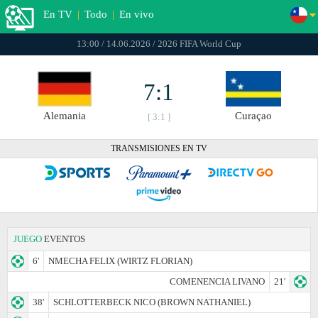
En TV
|
Todo
|
En vivo
13:00 / 14.06.2026 / 2026 FIFA World Cup
7:1
Alemania
Curaçao
[ 3:1 ]
TRANSMISIONES EN TV
JUEGO
EVENTOS
6'
NMECHA FELIX (WIRTZ FLORIAN)
COMENENCIA LIVANO
21'
38'
SCHLOTTERBECK NICO (BROWN NATHANIEL)