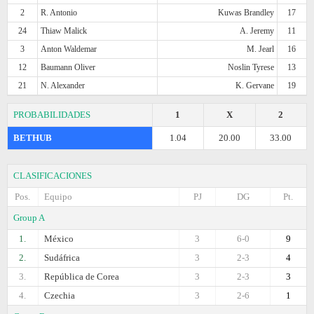
2
R. Antonio
Kuwas Brandley
17
24
Thiaw Malick
A. Jeremy
11
3
Anton Waldemar
M. Jearl
16
12
Baumann Oliver
Noslin Tyrese
13
21
N. Alexander
K. Gervane
19
PROBABILIDADES
1
X
2
BETHUB
1.04
20.00
33.00
CLASIFICACIONES
Pos.
Equipo
PJ
DG
Pt.
Group A
1.
México
3
6-0
9
2.
Sudáfrica
3
2-3
4
3.
República de Corea
3
2-3
3
4.
Czechia
3
2-6
1