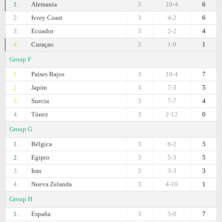
1.
Alemania
3
10-4
6
2.
Ivory Coast
3
4-2
6
3.
Ecuador
3
2-2
4
4.
Curaçao
3
1-9
1
Group F
1.
Países Bajos
3
10-4
7
2.
Japón
3
7-3
5
3.
Suecia
3
7-7
4
4.
Túnez
3
2-12
0
Group G
1.
Bélgica
3
6-2
5
2.
Egipto
3
5-3
5
3.
Iran
3
3-3
3
4.
Nueva Zelanda
3
4-10
1
Group H
1.
España
3
5-0
7