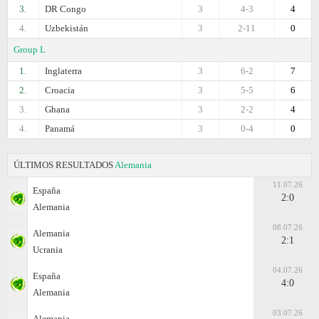
3.
DR Congo
3
4-3
4
4.
Uzbekistán
3
2-11
0
Group L
1.
Inglaterra
3
6-2
7
2.
Croacia
3
5-5
6
3.
Ghana
3
2-2
4
4.
Panamá
3
0-4
0
ÚLTIMOS RESULTADOS
Alemania
11.07.26
España
2:0
Alemania
08.07.26
Alemania
2:1
Ucrania
04.07.26
España
4:0
Alemania
03.07.26
Alemania