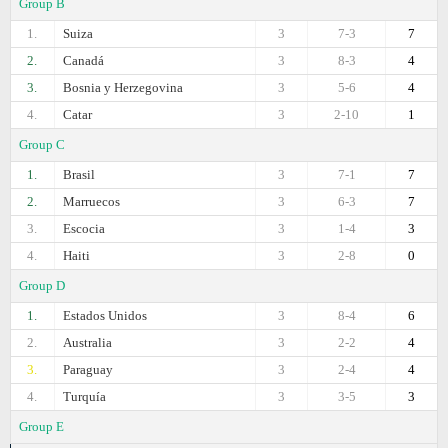
Group B
1.
Suiza
3
7-3
7
2.
Canadá
3
8-3
4
3.
Bosnia y Herzegovina
3
5-6
4
4.
Catar
3
2-10
1
Group C
1.
Brasil
3
7-1
7
2.
Marruecos
3
6-3
7
3.
Escocia
3
1-4
3
4.
Haiti
3
2-8
0
Group D
1.
Estados Unidos
3
8-4
6
2.
Australia
3
2-2
4
3.
Paraguay
3
2-4
4
4.
Turquía
3
3-5
3
Group E