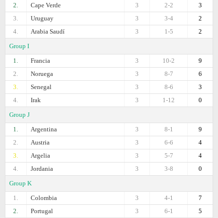
2.
Cape Verde
3
2-2
3
3.
Uruguay
3
3-4
2
4.
Arabia Saudí
3
1-5
2
Group I
1.
Francia
3
10-2
9
2.
Noruega
3
8-7
6
3.
Senegal
3
8-6
3
4.
Irak
3
1-12
0
Group J
1.
Argentina
3
8-1
9
2.
Austria
3
6-6
4
3.
Argelia
3
5-7
4
4.
Jordania
3
3-8
0
Group K
1.
Colombia
3
4-1
7
2.
Portugal
3
6-1
5