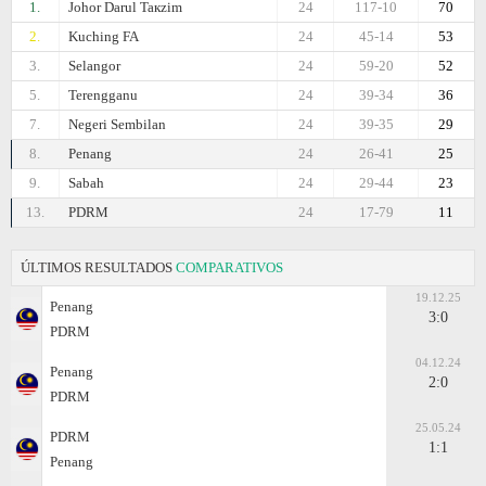
1.
Johor Darul Taкzim
24
117-10
70
2.
Kuching FA
24
45-14
53
3.
Selangor
24
59-20
52
5.
Terengganu
24
39-34
36
7.
Negeri Sembilan
24
39-35
29
8.
Penang
24
26-41
25
9.
Sabah
24
29-44
23
13.
PDRM
24
17-79
11
ÚLTIMOS RESULTADOS
COMPARATIVOS
19.12.25
Penang
3:0
PDRM
04.12.24
Penang
2:0
PDRM
25.05.24
PDRM
1:1
Penang