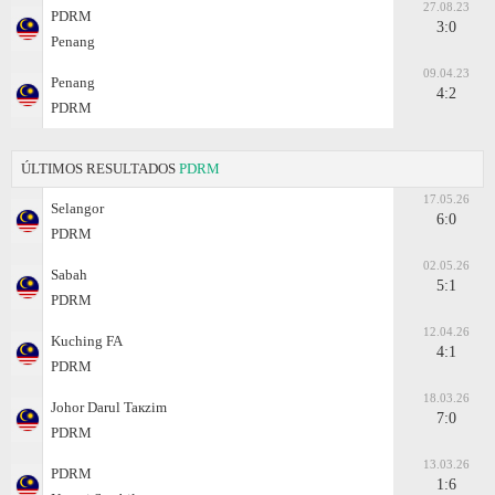
27.08.23
PDRM
3:0
Penang
09.04.23
Penang
4:2
PDRM
ÚLTIMOS RESULTADOS
PDRM
17.05.26
Selangor
6:0
PDRM
02.05.26
Sabah
5:1
PDRM
12.04.26
Kuching FA
4:1
PDRM
18.03.26
Johor Darul Taкzim
7:0
PDRM
13.03.26
PDRM
1:6