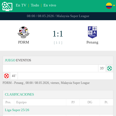
En TV
|
Todo
|
En vivo
08:00 / 08.05.2026 / Malaysia Super League
1:1
PDRM
Penang
[ 1:1 ]
JUEGO
EVENTOS
35'
41'
PDRM - Penang , 08:00 / 08.05.2026, viernes, Malaysia Super League
CLASIFICACIONES
Pos.
Equipo
PJ
DG
Pt.
Liga Super 25/26