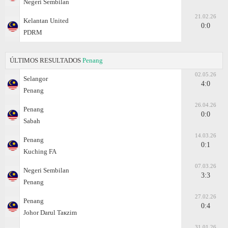
Negeri Sembilan
21.02.26
Kelantan United
0:0
PDRM
ÚLTIMOS RESULTADOS
Penang
02.05.26
Selangor
4:0
Penang
26.04.26
Penang
0:0
Sabah
14.03.26
Penang
0:1
Kuching FA
07.03.26
Negeri Sembilan
3:3
Penang
27.02.26
Penang
0:4
Johor Darul Taкzim
31.01.26