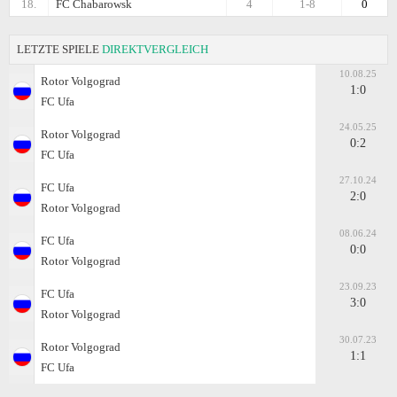
18.
FC Chabarowsk
4
1-8
0
LETZTE SPIELE
DIREKTVERGLEICH
10.08.25
Rotor Volgograd
1:0
FC Ufa
24.05.25
Rotor Volgograd
0:2
FC Ufa
27.10.24
FC Ufa
2:0
Rotor Volgograd
08.06.24
FC Ufa
0:0
Rotor Volgograd
23.09.23
FC Ufa
3:0
Rotor Volgograd
30.07.23
Rotor Volgograd
1:1
FC Ufa