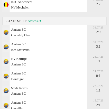
RSC Anderlecht
2:2
KV Mechelen
LETZTE SPIELE
Amiens SC
31.07.26
Amiens SC
2:0
Chambly Oise
31.07.26
Amiens SC
3:1
Red Star Paris
25.07.26
KV Kortrijk
1:1
Amiens SC
24.07.26
Amiens SC
0:1
Boulogne
22.07.26
Stade Reims
1:1
Amiens SC
18.07.26
Amiens SC
2:1
Quevilly