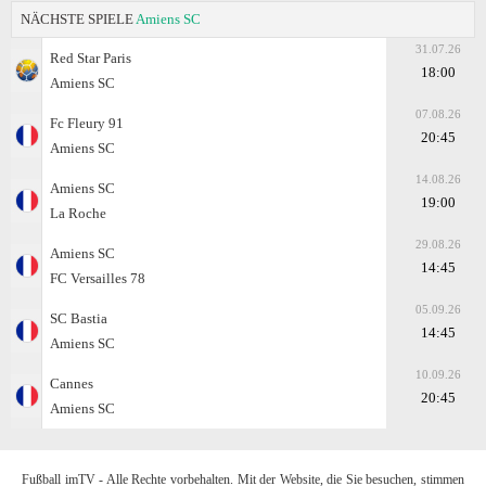
NÄCHSTE SPIELE
Amiens SC
31.07.26
Red Star Paris
18:00
Amiens SC
07.08.26
Fc Fleury 91
20:45
Amiens SC
14.08.26
Amiens SC
19:00
La Roche
29.08.26
Amiens SC
14:45
FC Versailles 78
05.09.26
SC Bastia
14:45
Amiens SC
10.09.26
Cannes
20:45
Amiens SC
Fußball imTV - Alle Rechte vorbehalten. Mit der Website, die Sie besuchen, stimmen