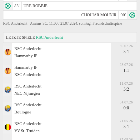
83'
URE ROBBIE
CHOUIAR MOUNIR
90'
RSC Anderlecht - Amiens SC, 11:00 / 21.07.2024, sonntag, Freundschaftsspiele
LETZTE SPIELE
RSC Anderlecht
30.07.26
RSC Anderlecht
3:1
Hammarby IF
23.07.26
Hammarby IF
1:1
RSC Anderlecht
11.07.26
RSC Anderlecht
3:2
NEC Nijmegen
04.07.26
RSC Anderlecht
0:0
Boulogne
21.05.26
RSC Anderlecht
3:1
VV St. Truiden
17.05.26