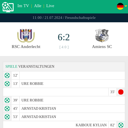
Im TV
|
Alle
|
Live
11:00 / 21.07.2024 / Freundschaftsspiele
6:2
RSC Anderlecht
Amiens SC
[ 4:0 ]
SPIELE
VERANSTALTUNGEN
12'
13'
URE ROBBIE
35'
39'
URE ROBBIE
45'
ARNSTAD KRISTIAN
53'
ARNSTAD KRISTIAN
KAIBOUE KYLIAN
82'