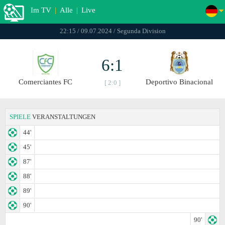
Im TV
|
Alle
|
Live
22:15 / 09.07.2024 / Segunda Divisiоn
6:1
Comerciantes FC
Deportivo Binacional
[ 2:0 ]
SPIELE
VERANSTALTUNGEN
44'
45'
87'
88'
89'
90'
90'