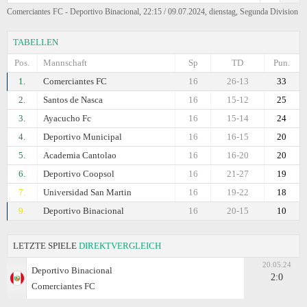
Comerciantes FC - Deportivo Binacional, 22:15 / 09.07.2024, dienstag, Segunda Divisiоn
TABELLEN
Pos.
Mannschaft
Sp
TD
Pun.
1.
Comerciantes FC
16
26-13
33
2.
Santos de Nasca
16
15-12
25
3.
Ayacucho Fc
16
15-14
24
4.
Deportivo Municipal
16
16-15
20
5.
Academia Cantolao
16
16-20
20
6.
Deportivo Coopsol
16
21-27
19
7.
Universidad San Martin
16
19-22
18
9.
Deportivo Binacional
16
20-15
10
LETZTE SPIELE
DIREKTVERGLEICH
20.05.24
Deportivo Binacional
2:0
Comerciantes FC