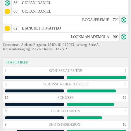
56'
CIOFANI DANIEL
60'
CIOFANI DANIEL
BOGA JEREMIE
72'
82'
BIANCHETTI MATTEO
LOOKMAN ADEMOLA
90'
Cremonese - Atalanta Bergamo, 15:00 / 01.04.2023, samstag, Serie A ,
fernsehübertragung: DAZN Online , DAZN 2
STATISTIKEN
4
SCHÜSSE AUFS TOR
4
6
SCHÜSSE NEBEN DAS TOR
5
15
SCHÜSSE
12
5
BLOCKED SHOTS
3
8
SHOTS INSIDEBOX
10