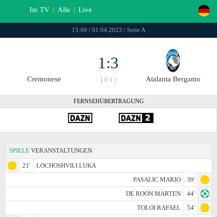
Im TV
|
Alle
|
Live
15:00 / 01.04.2023 / Serie A
1:3
Cremonese
Atalanta Bergamo
[ 0:1 ]
FERNSEHÜBERTRAGUNG
SPIELE
VERANSTALTUNGEN
21'
LOCHOSHVILI LUKA
PASALIC MARIO
39'
DE ROON MARTEN
44'
TOLOI RAFAEL
54'