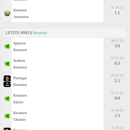
01.06.21
Kroatien
1:1
Armenien
LETZTE SPIELE
Kroatien
08.07.26
Spanien
3:0
Kroatien
05.07.26
Serbien
0:3
Kroatien
03.07.26
Portugal
2:1
Kroatien
02.07.26
Kroatien
0:0
Italien
29.06.26
Kroatien
1:3
Ukraine
27.06.26