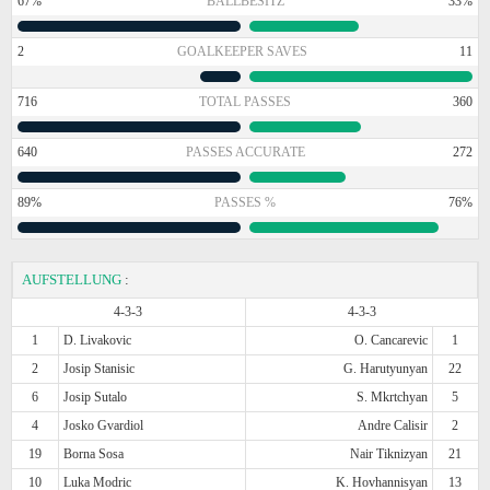
67%
BALLBESITZ
33%
2
GOALKEEPER SAVES
11
716
TOTAL PASSES
360
640
PASSES ACCURATE
272
89%
PASSES %
76%
AUFSTELLUNG
:
4-3-3
4-3-3
1
D. Livakovic
O. Cancarevic
1
2
Josip Stanisic
G. Harutyunyan
22
6
Josip Sutalo
S. Mkrtchyan
5
4
Josko Gvardiol
Andre Calisir
2
19
Borna Sosa
Nair Tiknizyan
21
10
Luka Modric
K. Hovhannisyan
13