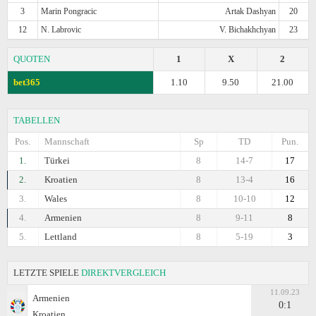
3
Marin Pongracic
Artak Dashyan
20
12
N. Labrovic
V. Bichakhchyan
23
QUOTEN
1
X
2
bet365
1.10
9.50
21.00
TABELLEN
Pos.
Mannschaft
Sp
TD
Pun.
1.
Türkei
8
14-7
17
2.
Kroatien
8
13-4
16
3.
Wales
8
10-10
12
4.
Armenien
8
9-11
8
5.
Lettland
8
5-19
3
LETZTE SPIELE
DIREKTVERGLEICH
11.09.23
Armenien
0:1
Kroatien