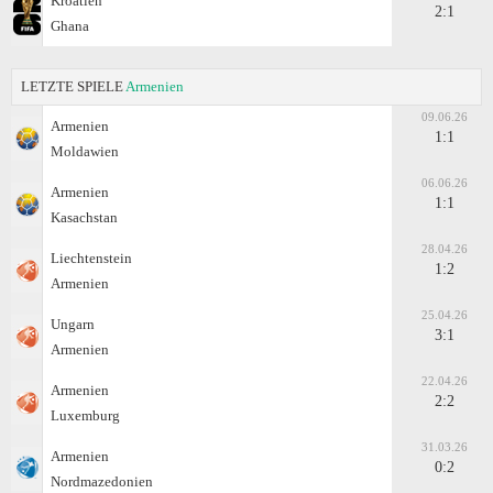
Kroatien
2:1
Ghana
LETZTE SPIELE
Armenien
09.06.26
Armenien
1:1
Moldawien
06.06.26
Armenien
1:1
Kasachstan
28.04.26
Liechtenstein
1:2
Armenien
25.04.26
Ungarn
3:1
Armenien
22.04.26
Armenien
2:2
Luxemburg
31.03.26
Armenien
0:2
Nordmazedonien