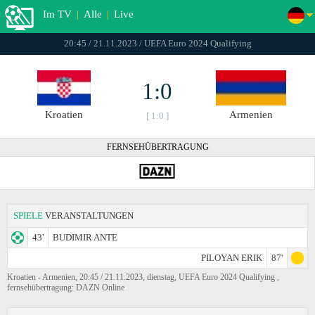
Im TV
|
Alle
|
Live
20:45 / 21.11.2023 / UEFA Euro 2024 Qualifying
1:0
Kroatien
Armenien
[ 1:0 ]
FERNSEHÜBERTRAGUNG
SPIELE
VERANSTALTUNGEN
43'
BUDIMIR ANTE
PILOYAN ERIK
87'
Kroatien - Armenien, 20:45 / 21.11.2023, dienstag, UEFA Euro 2024 Qualifying ,
fernsehübertragung: DAZN Online