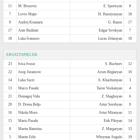
11
M. Brozovic
E. Spertsyan
8
7
Lovro Majer
H. Harutyunyan
18
9
Andrej Kramaric
G. Ranos
17
17
Ante Budimir
Edgar Sevikyan
7
18
Luka Ivanusec
Lucas Zelarayan
10
ERSATZSPIELER:
23
Ivica Ivusic
S. Buchnev
12
22
Josip Juranovic
Arsen Beglaryan
16
14
Luka Sucic
A. Khachumyan
3
13
Marco Pasalic
Taron Voskanyan
4
21
Domagoj Vida
Z. Shaghoyan
6
20
D. Drena Beljo
Artur Serobyan
9
16
Nikola Moro
Artur Miranyan
11
15
Mario Pasalic
Erik Piloyan
14
8
Martin Baturina
Z. Margaryan
15
5
Martin Erlic
Wbeymar Angulo
19