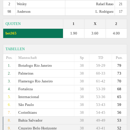
2
Wesley
Rafael Ratao
21
98
Anderson
L. Rodriguez
17
QUOTEN
1
X
2
bet365
1.90
3.60
4.00
TABELLEN
Pos.
Mannschaft
Sp
TD
Pun.
1.
Botafogo Rio Janeiro
38
59-29
79
2.
Palmeiras
38
60-33
73
3.
Flamengo Rio Janeiro
38
61-42
70
4.
Fortaleza
38
53-39
68
5.
Internacional
38
53-36
65
6.
São Paulo
38
53-43
59
7.
Corinthians
38
54-45
56
8.
Bahia Salvador
38
49-49
53
9.
Cruzeiro Belo Horizonte
38
43-41
52