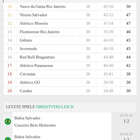
10.
Vasco da Gama Rio Janeiro
38
43-56
50
11.
Vitoria Salvador
38
45-52
47
12.
Atlético Mineiro
38
47-54
47
13.
Fluminense Rio Janeiro
38
33-39
46
14.
Grêmio
38
44-50
45
15.
Juventude
38
48-59
45
16.
Red Bull Bragantino
38
44-48
44
17.
Atletico Paranaense
38
40-46
42
18.
Criciuma
38
42-61
38
19.
Atlético GO
38
29-58
30
20.
Cuiaba
38
29-49
30
LETZTE SPIELE
DIREKTVERGLEICH
10.05.26
Bahia Salvador
1:2
Cruzeiro Belo Horizonte
16.09.25
Bahia Salvador
1:2