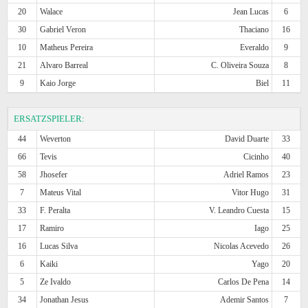
20
Walace
Jean Lucas
6
30
Gabriel Veron
Thaciano
16
10
Matheus Pereira
Everaldo
9
21
Alvaro Barreal
C. Oliveira Souza
8
9
Kaio Jorge
Biel
11
ERSATZSPIELER:
44
Weverton
David Duarte
33
66
Tevis
Cicinho
40
58
Jhosefer
Adriel Ramos
23
7
Mateus Vital
Vitor Hugo
31
33
F. Peralta
V. Leandro Cuesta
15
17
Ramiro
Iago
25
16
Lucas Silva
Nicolas Acevedo
26
6
Kaiki
Yago
20
5
Ze Ivaldo
Carlos De Pena
14
34
Jonathan Jesus
Ademir Santos
7