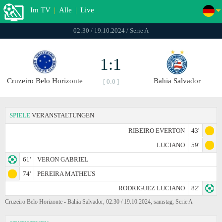
Im TV
|
Alle
|
Live
02:30 / 19.10.2024 / Serie A
1:1
Cruzeiro Belo Horizonte
Bahia Salvador
[ 0:0 ]
SPIELE
VERANSTALTUNGEN
RIBEIRO EVERTON
43'
LUCIANO
59'
61'
VERON GABRIEL
74'
PEREIRA MATHEUS
RODRIGUEZ LUCIANO
82'
Cruzeiro Belo Horizonte - Bahia Salvador, 02:30 / 19.10.2024, samstag, Serie A