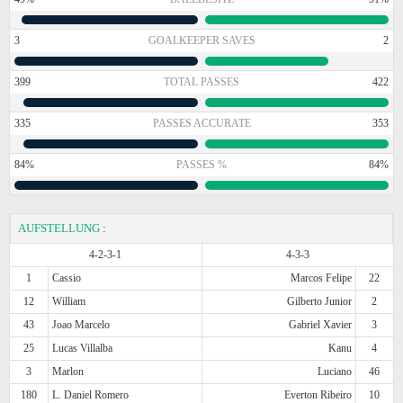
3
GOALKEEPER SAVES
2
399
TOTAL PASSES
422
335
PASSES ACCURATE
353
84%
PASSES %
84%
AUFSTELLUNG
:
4-2-3-1
4-3-3
1
Cassio
Marcos Felipe
22
12
William
Gilberto Junior
2
43
Joao Marcelo
Gabriel Xavier
3
25
Lucas Villalba
Kanu
4
3
Marlon
Luciano
46
180
L. Daniel Romero
Everton Ribeiro
10