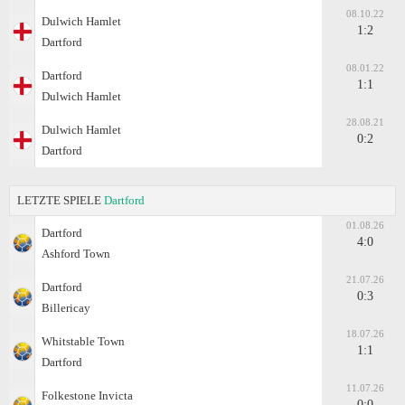
08.10.22
Dulwich Hamlet
1:2
Dartford
08.01.22
Dartford
1:1
Dulwich Hamlet
28.08.21
Dulwich Hamlet
0:2
Dartford
LETZTE SPIELE
Dartford
01.08.26
Dartford
4:0
Ashford Town
21.07.26
Dartford
0:3
Billericay
18.07.26
Whitstable Town
1:1
Dartford
11.07.26
Folkestone Invicta
0:0