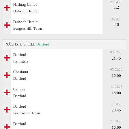
25.04.26
Hashtag United
1:2
Dulwich Hamlet
18.04.26
Dulwich Hamlet
2:0
Burgess Hill Town
NÄCHSTE SPIELE
Dartford
03.02.26
Dartford
21:45
Ramsgate
07.02.26
Cheshunt
16:00
Dartford
11.04.26
Canvey
16:00
Dartford
11.08.26
Dartford
20:45
Brentwood Town
22.08.26
Dartford
16:00