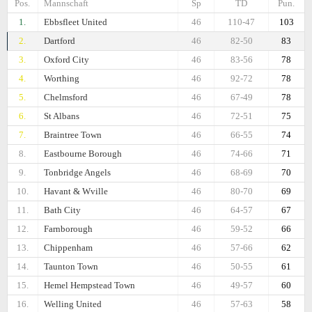
Pos.
Mannschaft
Sp
TD
Pun.
1.
Ebbsfleet United
46
110-47
103
2.
Dartford
46
82-50
83
3.
Oxford City
46
83-56
78
4.
Worthing
46
92-72
78
5.
Chelmsford
46
67-49
78
6.
St Albans
46
72-51
75
7.
Braintree Town
46
66-55
74
8.
Eastbourne Borough
46
74-66
71
9.
Tonbridge Angels
46
68-69
70
10.
Havant & Wville
46
80-70
69
11.
Bath City
46
64-57
67
12.
Farnborough
46
59-52
66
13.
Chippenham
46
57-66
62
14.
Taunton Town
46
50-55
61
15.
Hemel Hempstead Town
46
49-57
60
16.
Welling United
46
57-63
58