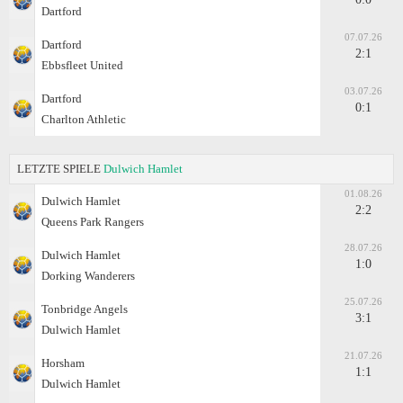
Dartford
07.07.26
Dartford
2:1
Ebbsfleet United
03.07.26
Dartford
0:1
Charlton Athletic
LETZTE SPIELE
Dulwich Hamlet
01.08.26
Dulwich Hamlet
2:2
Queens Park Rangers
28.07.26
Dulwich Hamlet
1:0
Dorking Wanderers
25.07.26
Tonbridge Angels
3:1
Dulwich Hamlet
21.07.26
Horsham
1:1
Dulwich Hamlet