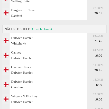
Welling United
28.08.26
Burgess Hill Town
20:45
Dartford
NÄCHSTE SPIELE
Dulwich Hamlet
03.02.26
Dulwich Hamlet
21:45
Whitehawk
04.04.26
Canvey
16:00
Dulwich Hamlet
11.08.26
Chatham Town
20:45
Dulwich Hamlet
15.08.26
Dulwich Hamlet
16:00
Cheshunt
22.08.26
Wingate & Finchley
16:00
Dulwich Hamlet
12.09.26