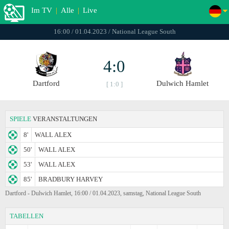
Im TV
|
Alle
|
Live
16:00 / 01.04.2023 / National League South
4:0
Dartford
Dulwich Hamlet
[ 1:0 ]
SPIELE
VERANSTALTUNGEN
8'
WALL ALEX
50'
WALL ALEX
53'
WALL ALEX
85'
BRADBURY HARVEY
Dartford - Dulwich Hamlet, 16:00 / 01.04.2023, samstag, National League South
TABELLEN