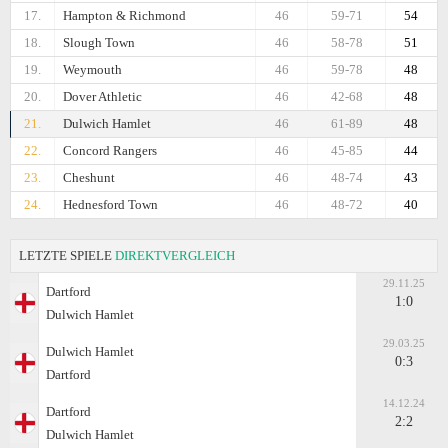
17.
Hampton & Richmond
46
59-71
54
18.
Slough Town
46
58-78
51
19.
Weymouth
46
59-78
48
20.
Dover Athletic
46
42-68
48
21.
Dulwich Hamlet
46
61-89
48
22.
Concord Rangers
46
45-85
44
23.
Cheshunt
46
48-74
43
24.
Hednesford Town
46
48-72
40
LETZTE SPIELE
DIREKTVERGLEICH
29.11.25
Dartford
1:0
Dulwich Hamlet
29.03.25
Dulwich Hamlet
0:3
Dartford
14.12.24
Dartford
2:2
Dulwich Hamlet