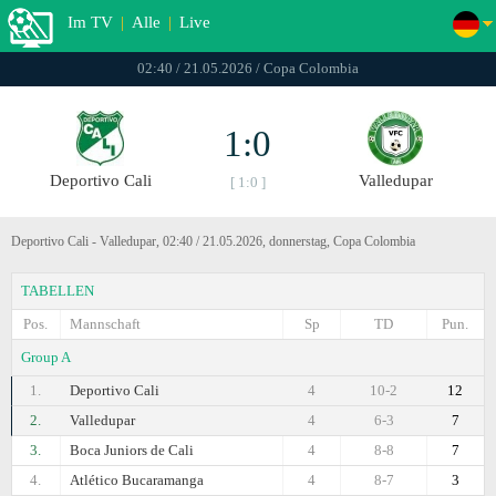
Im TV
|
Alle
|
Live
02:40 / 21.05.2026 / Copa Colombia
1:0
Deportivo Cali
Valledupar
[ 1:0 ]
Deportivo Cali - Valledupar, 02:40 / 21.05.2026, donnerstag, Copa Colombia
TABELLEN
Pos.
Mannschaft
Sp
TD
Pun.
Group A
1.
Deportivo Cali
4
10-2
12
2.
Valledupar
4
6-3
7
3.
Boca Juniors de Cali
4
8-8
7
4.
Atlético Bucaramanga
4
8-7
3