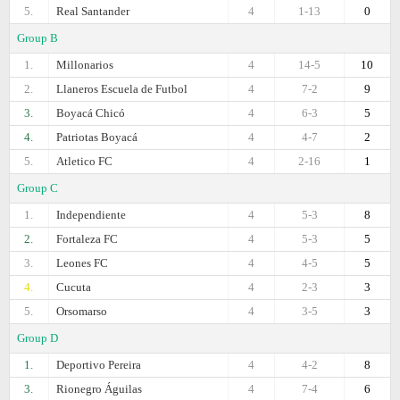
5.
Real Santander
4
1-13
0
Group B
1.
Millonarios
4
14-5
10
2.
Llaneros Escuela de Futbol
4
7-2
9
3.
Boyacá Chicó
4
6-3
5
4.
Patriotas Boyacá
4
4-7
2
5.
Atletico FC
4
2-16
1
Group C
1.
Independiente
4
5-3
8
2.
Fortaleza FC
4
5-3
5
3.
Leones FC
4
4-5
5
4.
Cucuta
4
2-3
3
5.
Orsomarso
4
3-5
3
Group D
1.
Deportivo Pereira
4
4-2
8
3.
Rionegro Águilas
4
7-4
6