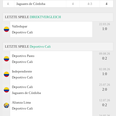
4.
Jaguares de Córdoba
4
4-3
4
LETZTE SPIELE
DIREKTVERGLEICH
22.03.26
Valledupar
1:0
Deportivo Cali
LETZTE SPIELE
Deportivo Cali
09.08.26
Deportivo Pasto
0:2
Deportivo Cali
02.08.26
Independiente
1:0
Deportivo Cali
25.07.26
Deportivo Cali
2:0
Jaguares de Córdoba
12.07.26
Alianza Lima
0:2
Deportivo Cali
24.05.26