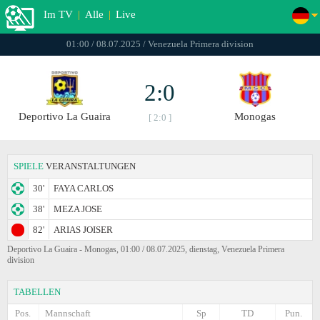
Im TV
|
Alle
|
Live
01:00 / 08.07.2025 / Venezuela Primera division
2:0
Deportivo La Guaira
Monogas
[ 2:0 ]
SPIELE
VERANSTALTUNGEN
30'
FAYA CARLOS
38'
MEZA JOSE
82'
ARIAS JOISER
Deportivo La Guaira - Monogas, 01:00 / 08.07.2025, dienstag, Venezuela Primera
division
TABELLEN
Pos.
Mannschaft
Sp
TD
Pun.