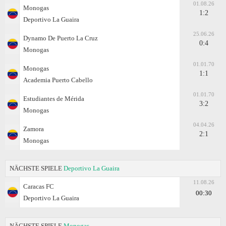
01.08.26
Monogas
1:2
Deportivo La Guaira
25.06.26
Dynamo De Puerto La Cruz
0:4
Monogas
01.01.70
Monogas
1:1
Academia Puerto Cabello
01.01.70
Estudiantes de Mérida
3:2
Monogas
04.04.26
Zamora
2:1
Monogas
NÄCHSTE SPIELE
Deportivo La Guaira
11.08.26
Caracas FC
00:30
Deportivo La Guaira
NÄCHSTE SPIELE
Monogas