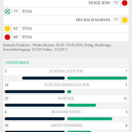
STAGE JENS
73'
77'
TUTA
DUCKSCH MARVIN
77'
83'
TUTA
89'
TUTA
Eintracht Frankfurt - Werder Bremen, 20:30 / 05.04.2024, freitag, Bundesliga ,
fernsehübertragung: DAZN Online , DAZN 1
STATISTIKEN
5
SCHÜSSE AUFS TOR
7
14
SCHÜSSE NEBEN DAS TOR
1
23
SCHÜSSE
11
4
BLOCKED SHOTS
3
20
SHOTS INSIDEBOX
8