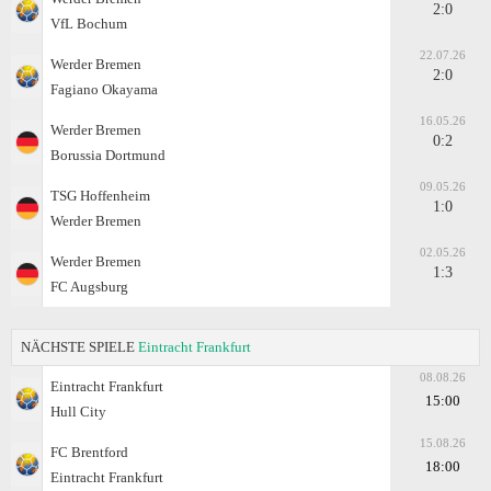
2:0
VfL Bochum
22.07.26
Werder Bremen
2:0
Fagiano Okayama
16.05.26
Werder Bremen
0:2
Borussia Dortmund
09.05.26
TSG Hoffenheim
1:0
Werder Bremen
02.05.26
Werder Bremen
1:3
FC Augsburg
NÄCHSTE SPIELE
Eintracht Frankfurt
08.08.26
Eintracht Frankfurt
15:00
Hull City
15.08.26
FC Brentford
18:00
Eintracht Frankfurt