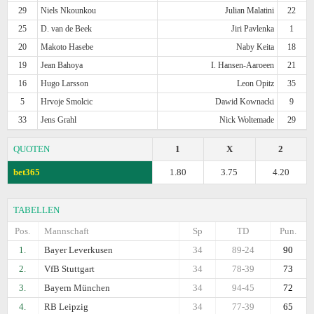
29
Niels Nkounkou
Julian Malatini
22
25
D. van de Beek
Jiri Pavlenka
1
20
Makoto Hasebe
Naby Keita
18
19
Jean Bahoya
I. Hansen-Aaroeen
21
16
Hugo Larsson
Leon Opitz
35
5
Hrvoje Smolcic
Dawid Kownacki
9
33
Jens Grahl
Nick Woltemade
29
QUOTEN
1
X
2
bet365
1.80
3.75
4.20
TABELLEN
Pos.
Mannschaft
Sp
TD
Pun.
1.
Bayer Leverkusen
34
89-24
90
2.
VfB Stuttgart
34
78-39
73
3.
Bayern München
34
94-45
72
4.
RB Leipzig
34
77-39
65