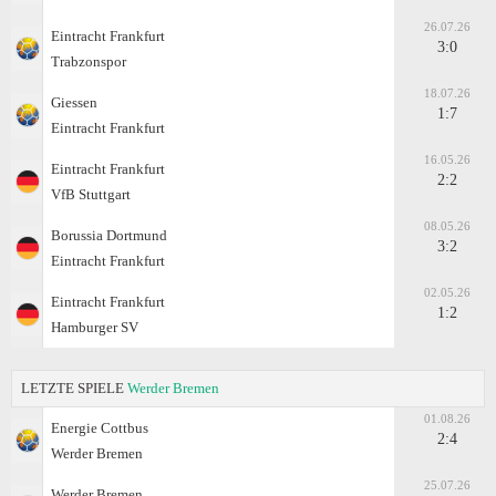
26.07.26
Eintracht Frankfurt
3:0
Trabzonspor
18.07.26
Giessen
1:7
Eintracht Frankfurt
16.05.26
Eintracht Frankfurt
2:2
VfB Stuttgart
08.05.26
Borussia Dortmund
3:2
Eintracht Frankfurt
02.05.26
Eintracht Frankfurt
1:2
Hamburger SV
LETZTE SPIELE
Werder Bremen
01.08.26
Energie Cottbus
2:4
Werder Bremen
25.07.26
Werder Bremen