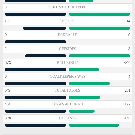
3
SHOTS OUTSIDEBOX
3
10
FOULS
14
9
ECKBÄLLE
0
2
OFFSIDES
3
67%
BALLBESITZ
33%
6
GOALKEEPER SAVES
4
549
TOTAL PASSES
281
464
PASSES ACCURATE
197
85%
PASSES %
70%