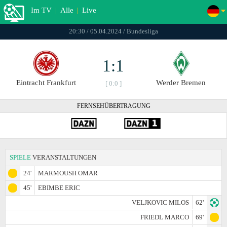
Im TV
|
Alle
|
Live
20:30 / 05.04.2024 / Bundesliga
1:1
Eintracht Frankfurt
Werder Bremen
[ 0:0 ]
FERNSEHÜBERTRAGUNG
SPIELE
VERANSTALTUNGEN
24'
MARMOUSH OMAR
45'
EBIMBE ERIC
VELJKOVIC MILOS
62'
FRIEDL MARCO
69'