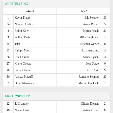
AUFSTELLUNG
:
3-4-2-1
3-5-2
1
Kevin Trapp
M. Zetterer
30
34
Nnamdi Collins
Amos Pieper
5
4
Robin Koch
Marco Friedl
32
3
Willian Pacho
Milos Veljkovic
13
35
Tuta
Mitchell Weiser
8
31
Philipp Max
L. Bittencourt
10
26
Eric Ebimbe
Senne Lynen
14
27
Mario Goetze
Jens Stage
6
8
Fares Chaibi
Felix Agu
27
36
Ansgar Knauff
Romano Schmid
20
7
Omar Marmoush
Marvin Ducksch
7
ERSATZSPIELER:
22
T. Chandler
Olivier Deman
2
48
Nacho Ferri
Christian Gross
36