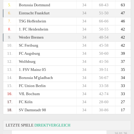
5.
Borussia Dortmund
34
68-43
63
6.
Eintracht Frankfurt
34
51-50
47
7.
TSG Hoffenheim
34
66-66
46
8.
1. FC Heidenheim
34
50-55
42
9.
Werder Bremen
34
48-54
42
10.
SC Freiburg
34
45-58
42
11.
FC Augsburg
34
50-60
39
12.
Wolfsburg
34
41-56
37
13.
1. FSV Mainz 05
34
39-51
35
14.
Borussia M'gladbach
34
56-67
34
15.
FC Union Berlin
34
33-58
33
16.
VfL Bochum
34
42-74
33
17.
FC Köln
34
28-60
27
18.
SV Darmstadt 98
34
30-86
17
LETZTE SPIELE
DIREKTVERGLEICH
16.01.26