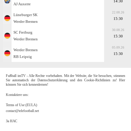
14:30
AJ Auxerre
22.08.26
Lüneburger SK
15:30
Werder Bremen
30.08.26
SC Freiburg
15:30
Werder Bremen
05.09.26
Werder Bremen
15:30
RB Leipzig
Fußball imTV - Alle Rechte vorbehalten. Mit der Website, die Sie besuchen, stimmen
Sie automatisch der Datenschutzerklärung und den Cookie-Richtlinien zu! Hier
können Sie sich kennenlernen!
Kontaktiere uns:
Terms of Use (EULA)
contact@telefootball.net
За НАС