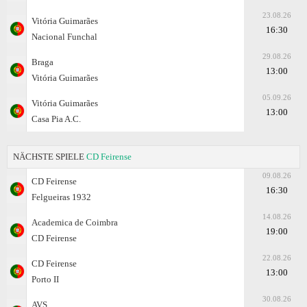
23.08.26
Vitória Guimarães
16:30
Nacional Funchal
29.08.26
Braga
13:00
Vitória Guimarães
05.09.26
Vitória Guimarães
13:00
Casa Pia A.C.
NÄCHSTE SPIELE
CD Feirense
09.08.26
CD Feirense
16:30
Felgueiras 1932
14.08.26
Academica de Coimbra
19:00
CD Feirense
22.08.26
CD Feirense
13:00
Porto II
30.08.26
AVS