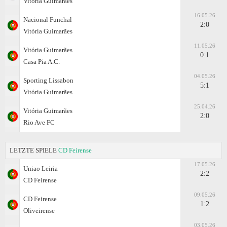
Vitória Guimarães
16.05.26
Nacional Funchal
2:0
Vitória Guimarães
11.05.26
Vitória Guimarães
0:1
Casa Pia A.C.
04.05.26
Sporting Lissabon
5:1
Vitória Guimarães
25.04.26
Vitória Guimarães
2:0
Rio Ave FC
LETZTE SPIELE
CD Feirense
17.05.26
Uniao Leiria
2:2
CD Feirense
09.05.26
CD Feirense
1:2
Oliveirense
03.05.26