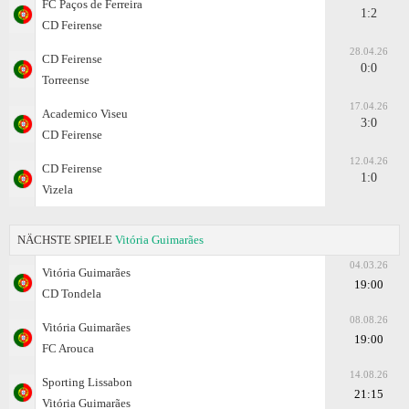
FC Paços de Ferreira
1:2
CD Feirense
28.04.26
CD Feirense
0:0
Torreense
17.04.26
Academico Viseu
3:0
CD Feirense
12.04.26
CD Feirense
1:0
Vizela
NÄCHSTE SPIELE
Vitória Guimarães
04.03.26
Vitória Guimarães
19:00
CD Tondela
08.08.26
Vitória Guimarães
19:00
FC Arouca
14.08.26
Sporting Lissabon
21:15
Vitória Guimarães