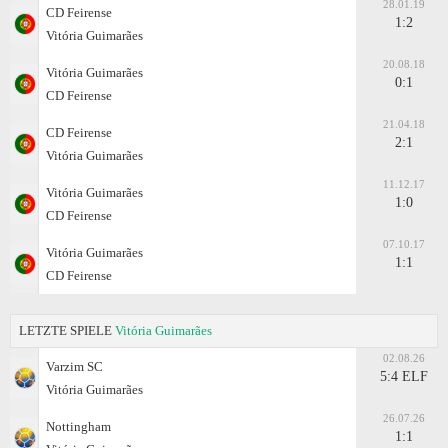
28.01.19
CD Feirense
1:2
Vitória Guimarães
20.08.18
Vitória Guimarães
0:1
CD Feirense
21.04.18
CD Feirense
2:1
Vitória Guimarães
11.12.17
Vitória Guimarães
1:0
CD Feirense
07.10.17
Vitória Guimarães
1:1
CD Feirense
LETZTE SPIELE
Vitória Guimarães
02.08.26
Varzim SC
5:4 ELF
Vitória Guimarães
26.07.26
Nottingham
1:1