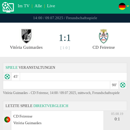
Im TV
|
Alle
|
Live
14:00 / 09.07.2025 / Freundschaftsspiele
1:1
Vitória Guimarães
CD Feirense
[ 1:0 ]
SPIELE
VERANSTALTUNGEN
45'
90'
Vitória Guimarães - CD Feirense, 14:00 / 09.07.2025, mittwoch, Freundschaftsspiele
LETZTE SPIELE
DIREKTVERGLEICH
05.08.19
CD Feirense
0:1
Vitória Guimarães