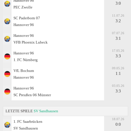
Hannover 96
3:0
PEC Zwolle
11.07.26
SC Paderborn 07
3:2
Hannover 96
07.07.26
Hannover 96
3:1
VFB Phoenix Lubeck
17.05.26
Hannover 96
3:3
1. FC Nürnberg
09.05.26
VfL Bochum
1:1
Hannover 96
03.05.26
Hannover 96
3:3
SC Preußen 06 Münster
LETZTE SPIELE
SV Sandhausen
18.07.26
1. FC Saarbrücken
0:0
SV Sandhausen