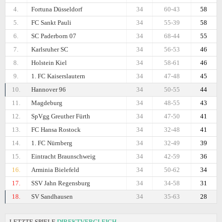
4.
Fortuna Düsseldorf
34
60-43
58
5.
FC Sankt Pauli
34
55-39
58
6.
SC Paderborn 07
34
68-44
55
7.
Karlsruher SC
34
56-53
46
8.
Holstein Kiel
34
58-61
46
9.
1. FC Kaiserslautern
34
47-48
45
10.
Hannover 96
34
50-55
44
11.
Magdeburg
34
48-55
43
12.
SpVgg Greuther Fürth
34
47-50
41
13.
FC Hansa Rostock
34
32-48
41
14.
1. FC Nürnberg
34
32-49
39
15.
Eintracht Braunschweig
34
42-59
36
16.
Arminia Bielefeld
34
50-62
34
17.
SSV Jahn Regensburg
34
34-58
31
18.
SV Sandhausen
34
35-63
28
LETZTE SPIELE
DIREKTVERGLEICH