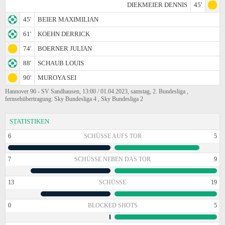
DIEKMEIER DENNIS
45'
45'
BEIER MAXIMILIAN
61'
KOEHN DERRICK
74'
BOERNER JULIAN
88'
SCHAUB LOUIS
90'
MUROYA SEI
Hannover 96 - SV Sandhausen, 13:00 / 01.04.2023, samstag, 2. Bundesliga ,
fernsehübertragung: Sky Bundesliga 4 , Sky Bundesliga 2
STATISTIKEN
6
SCHÜSSE AUFS TOR
5
7
SCHÜSSE NEBEN DAS TOR
9
13
SCHÜSSE
19
0
BLOCKED SHOTS
5