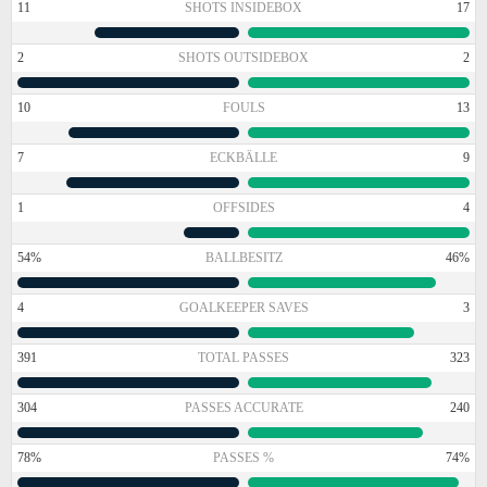
11
SHOTS INSIDEBOX
17
2
SHOTS OUTSIDEBOX
2
10
FOULS
13
7
ECKBÄLLE
9
1
OFFSIDES
4
54%
BALLBESITZ
46%
4
GOALKEEPER SAVES
3
391
TOTAL PASSES
323
304
PASSES ACCURATE
240
78%
PASSES %
74%