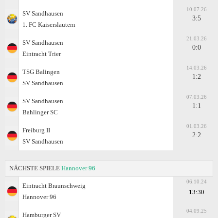
10.07.26
SV Sandhausen
3:5
1. FC Kaiserslautern
21.03.26
SV Sandhausen
0:0
Eintracht Trier
14.03.26
TSG Balingen
1:2
SV Sandhausen
07.03.26
SV Sandhausen
1:1
Bahlinger SC
01.03.26
Freiburg II
2:2
SV Sandhausen
NÄCHSTE SPIELE
Hannover 96
06.10.24
Eintracht Braunschweig
13:30
Hannover 96
04.09.25
Hamburger SV