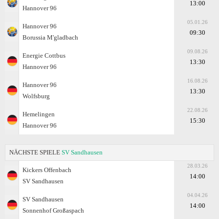
13:00
Hannover 96
05.01.26
Hannover 96
09:30
Borussia M'gladbach
09.08.26
Energie Cottbus
13:30
Hannover 96
16.08.26
Hannover 96
13:30
Wolfsburg
22.08.26
Hemelingen
15:30
Hannover 96
NÄCHSTE SPIELE
SV Sandhausen
28.03.26
Kickers Offenbach
14:00
SV Sandhausen
04.04.26
SV Sandhausen
14:00
Sonnenhof Großaspach