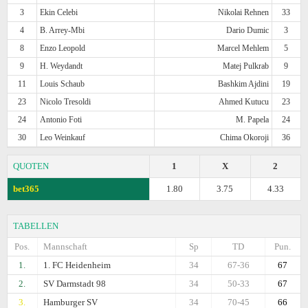
3
Ekin Celebi
Nikolai Rehnen
33
4
B. Arrey-Mbi
Dario Dumic
3
8
Enzo Leopold
Marcel Mehlem
5
9
H. Weydandt
Matej Pulkrab
9
11
Louis Schaub
Bashkim Ajdini
19
23
Nicolo Tresoldi
Ahmed Kutucu
23
24
Antonio Foti
M. Papela
24
30
Leo Weinkauf
Chima Okoroji
36
QUOTEN
1
X
2
bet365
1.80
3.75
4.33
TABELLEN
Pos.
Mannschaft
Sp
TD
Pun.
1.
1. FC Heidenheim
34
67-36
67
2.
SV Darmstadt 98
34
50-33
67
3.
Hamburger SV
34
70-45
66