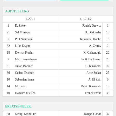
AUFSTELLUNG
:
4-2-3-1
4-1-2-1-2
1
R. Zieler
Patrick Drewes
1
21
Sei Muroya
D. Diekmeier
18
5
Phil Neumann
Immanuel Hoehn
15
32
Luka Krajnc
A. Zhirov
2
18
Derrick Koehn
K. Calhanoglu
20
7
Max Besuschkow
Janik Bachmann
26
31
Julian Boerner
C. Kinsombi
8
36
Cedric Teuchert
Arne Sicker
27
10
Sebastian Ernst
A. El-Zein
6
14
M. Beier
David Kinsombi
10
16
Haavard Nielsen
Franck Evina
38
ERSATZSPIELER:
38
Monju Momuluh
Joseph Gande
37