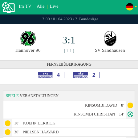
Im TV
|
Alle
|
Live
13:00 / 01.04.2023 / 2. Bundesliga
3:1
Hannover 96
SV Sandhausen
[ 1:1 ]
FERNSEHÜBERTRAGUNG
SPIELE
VERANSTALTUNGEN
KINSOMBI DAVID
8'
KINSOMBI CHRISTIAN
14'
18'
KOEHN DERRICK
30'
NIELSEN HAAVARD