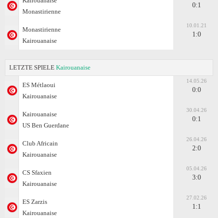
Kairouanaise
0:1
Monastirienne
10.01.21
Monastirienne
1:0
Kairouanaise
LETZTE SPIELE
Kairouanaise
14.05.26
ES Métlaoui
0:0
Kairouanaise
30.04.26
Kairouanaise
0:1
US Ben Guerdane
26.04.26
Club Africain
2:0
Kairouanaise
05.04.26
CS Sfaxien
3:0
Kairouanaise
27.02.26
ES Zarzis
1:1
Kairouanaise