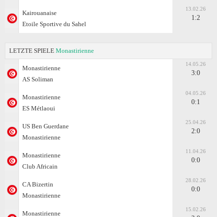
13.02.26
Kairouanaise
1:2
Etoile Sportive du Sahel
LETZTE SPIELE
Monastirienne
14.05.26
Monastirienne
3:0
AS Soliman
04.05.26
Monastirienne
0:1
ES Métlaoui
25.04.26
US Ben Guerdane
2:0
Monastirienne
11.04.26
Monastirienne
0:0
Club Africain
28.02.26
CA Bizertin
0:0
Monastirienne
15.02.26
Monastirienne