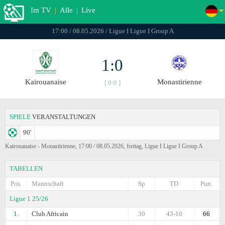
Im TV
|
Alle
|
Live
17:00 / 08.05.2026 / Ligue I Ligue I Group A
1:0
Kairouanaise
Monastirienne
[ 0:0 ]
SPIELE
VERANSTALTUNGEN
90'
Kairouanaise - Monastirienne, 17:00 / 08.05.2026, freitag, Ligue I Ligue I Group A
TABELLEN
Pos.
Mannschaft
Sp
TD
Pun.
Ligue 1 25/26
1.
Club Africain
30
43-10
66