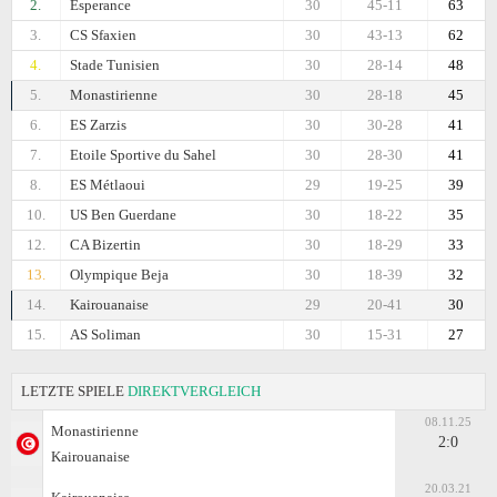
2.
Esperance
30
45-11
63
3.
CS Sfaxien
30
43-13
62
4.
Stade Tunisien
30
28-14
48
5.
Monastirienne
30
28-18
45
6.
ES Zarzis
30
30-28
41
7.
Etoile Sportive du Sahel
30
28-30
41
8.
ES Métlaoui
29
19-25
39
10.
US Ben Guerdane
30
18-22
35
12.
CA Bizertin
30
18-29
33
13.
Olympique Beja
30
18-39
32
14.
Kairouanaise
29
20-41
30
15.
AS Soliman
30
15-31
27
LETZTE SPIELE
DIREKTVERGLEICH
08.11.25
Monastirienne
2:0
Kairouanaise
20.03.21