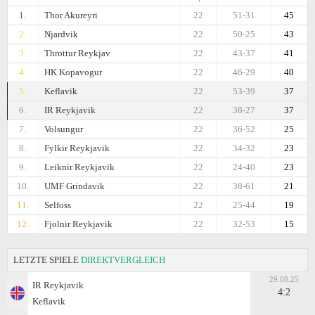
1.
Thor Akureyri
22
51-31
45
2.
Njardvik
22
50-25
43
3.
Throttur Reykjav
22
43-37
41
4.
HK Kopavogur
22
46-29
40
5.
Keflavik
22
53-39
37
6.
IR Reykjavik
22
38-27
37
7.
Volsungur
22
36-52
25
8.
Fylkir Reykjavik
22
34-32
23
9.
Leiknir Reykjavik
22
24-40
23
10.
UMF Grindavik
22
38-61
21
11.
Selfoss
22
25-44
19
12.
Fjolnir Reykjavik
22
32-53
15
LETZTE SPIELE
DIREKTVERGLEICH
29.08.25
IR Reykjavik
4:2
Keflavik