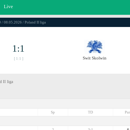
Live
 / 08.05.2026 / Poland II liga
1:1
Swit Skolwin
[ 1:1 ]
 II liga
Sp
TD
Pun
2
3-1
6