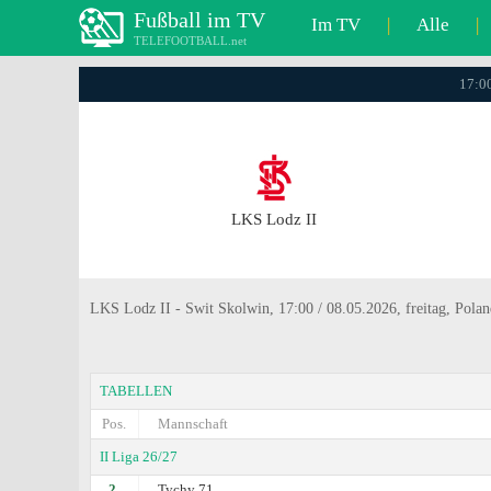
Fußball im TV
Im TV
|
Alle
|
TELEFOOTBALL.net
17:00
LKS Lodz II
LKS Lodz II - Swit Skolwin, 17:00 / 08.05.2026, freitag, Poland
TABELLEN
Pos.
Mannschaft
II Liga 26/27
2.
Tychy 71