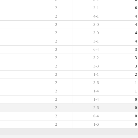
2
3-1
6
2
4-1
4
2
3-0
4
2
3-0
4
2
3-1
4
2
6-4
3
2
3-2
3
2
3-3
3
2
1-1
2
2
3-6
1
2
1-4
1
2
1-4
0
2
2-6
0
2
0-4
0
2
1-6
0