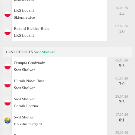
15.05.26
LKS Lodz II
1:3
Skierniewice
02.05.26
Rekord Bielsko-Biała
1:0
LKS Lodz II
LAST RESULTS
Swit Skolwin
05.08.26
Olimpia Grudziadz
5:3
Swit Skolwin
01.08.26
Hutnik Nowa Huta
3:0
Swit Skolwin
25.07.26
Swit Skolwin
2:3
Gornik Leczna
17.07.26
Swit Skolwin
0:1
Blekitni Stargard
25.06.26