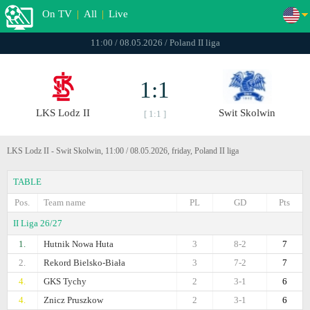
On TV
|
All
|
Live
11:00 / 08.05.2026 / Poland II liga
1:1
LKS Lodz II
Swit Skolwin
[ 1:1 ]
LKS Lodz II - Swit Skolwin, 11:00 / 08.05.2026, friday, Poland II liga
TABLE
Pos.
Team name
PL
GD
Pts
II Liga 26/27
1.
Hutnik Nowa Huta
3
8-2
7
2.
Rekord Bielsko-Biała
3
7-2
7
4.
GKS Tychy
2
3-1
6
4.
Znicz Pruszkow
2
3-1
6