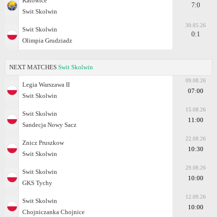
Katowice
7:0
Swit Skolwin
30.05.26
Swit Skolwin
0:1
Olimpia Grudziadz
NEXT MATCHES
Swit Skolwin
09.08.26
Legia Warszawa II
07:00
Swit Skolwin
15.08.26
Swit Skolwin
11:00
Sandecja Nowy Sacz
22.08.26
Znicz Pruszkow
10:30
Swit Skolwin
29.08.26
Swit Skolwin
10:00
GKS Tychy
12.09.26
Swit Skolwin
10:00
Chojniczanka Chojnice