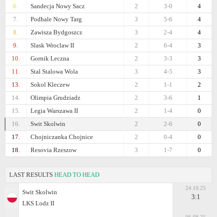
6.
Sandecja Nowy Sacz
2
3-0
4
7.
Podhale Nowy Targ
3
5-6
4
8.
Zawisza Bydgoszcz
3
2-4
4
9.
Slask Wroclaw II
2
6-4
3
10.
Gornik Leczna
2
3-3
3
11.
Stal Stalowa Wola
3
4-5
3
13.
Sokol Kleczew
2
1-1
2
14.
Olimpia Grudziadz
2
3-6
1
15.
Legia Warszawa II
2
1-4
0
16.
Swit Skolwin
2
2-6
0
17.
Chojniczanka Chojnice
2
0-4
0
18.
Resovia Rzeszow
3
1-7
0
LAST RESULTS
HEAD TO HEAD
24.10.25
Swit Skolwin
3:1
LKS Lodz II