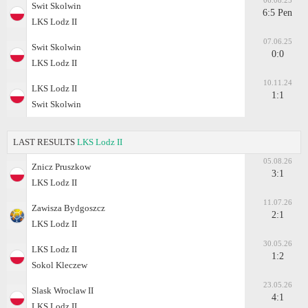
06.08.25
Swit Skolwin
6:5 Pen
LKS Lodz II
07.06.25
Swit Skolwin
0:0
LKS Lodz II
10.11.24
LKS Lodz II
1:1
Swit Skolwin
LAST RESULTS
LKS Lodz II
05.08.26
Znicz Pruszkow
3:1
LKS Lodz II
11.07.26
Zawisza Bydgoszcz
2:1
LKS Lodz II
30.05.26
LKS Lodz II
1:2
Sokol Kleczew
23.05.26
Slask Wroclaw II
4:1
LKS Lodz II