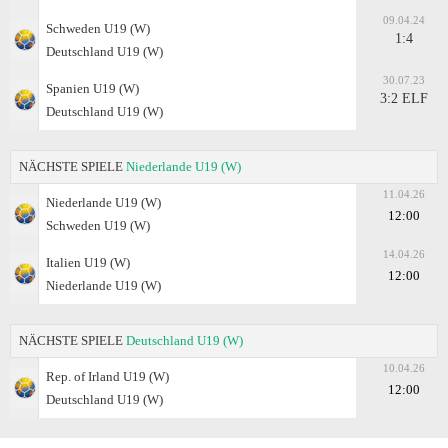
09.04.24
Schweden U19 (W)
1:4
Deutschland U19 (W)
30.07.23
Spanien U19 (W)
3:2 ELF
Deutschland U19 (W)
NÄCHSTE SPIELE
Niederlande U19 (W)
11.04.26
Niederlande U19 (W)
12:00
Schweden U19 (W)
14.04.26
Italien U19 (W)
12:00
Niederlande U19 (W)
NÄCHSTE SPIELE
Deutschland U19 (W)
10.04.26
Rep. of Irland U19 (W)
12:00
Deutschland U19 (W)