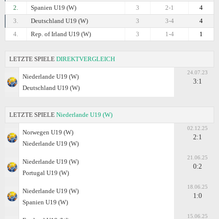
2.
Spanien U19 (W)
3
2-1
4
3.
Deutschland U19 (W)
3
3-4
4
4.
Rep. of Irland U19 (W)
3
1-4
1
LETZTE SPIELE
DIREKTVERGLEICH
24.07.23
Niederlande U19 (W)
3:1
Deutschland U19 (W)
LETZTE SPIELE
Niederlande U19 (W)
02.12.25
Norwegen U19 (W)
2:1
Niederlande U19 (W)
21.06.25
Niederlande U19 (W)
0:2
Portugal U19 (W)
18.06.25
Niederlande U19 (W)
1:0
Spanien U19 (W)
15.06.25