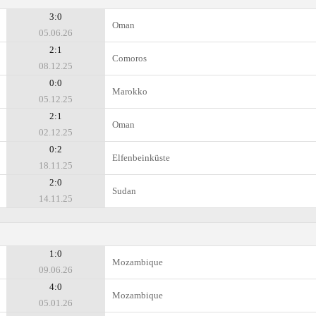
3:0
Oman
05.06.26
2:1
Comoros
08.12.25
0:0
Marokko
05.12.25
2:1
Oman
02.12.25
0:2
Elfenbeinküste
18.11.25
2:0
Sudan
14.11.25
1:0
Mozambique
09.06.26
4:0
Mozambique
05.01.26