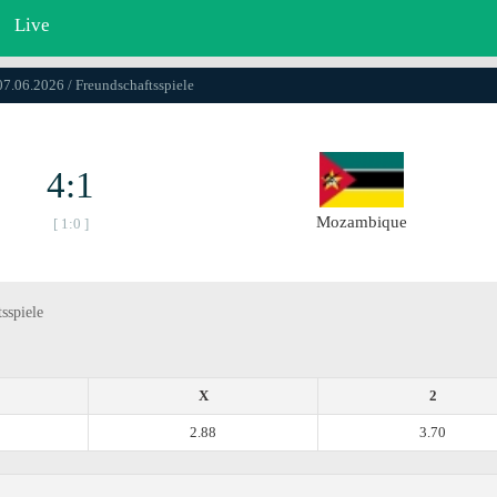
Live
07.06.2026 / Freundschaftsspiele
4:1
Mozambique
[ 1:0 ]
sspiele
X
2
2.88
3.70