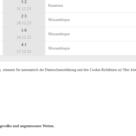
1:2
Kamerun
31.12.25
2:3
Mozambique
28.12.25
1:0
Mozambique
24.12.25
4:1
Mozambique
17.12.25
n, stimmen Sie automatisch der Datenschutzerklärung und den Cookie-Richtlinien zu! Hier kö
gsvolles und angemessenes Wetten.
.