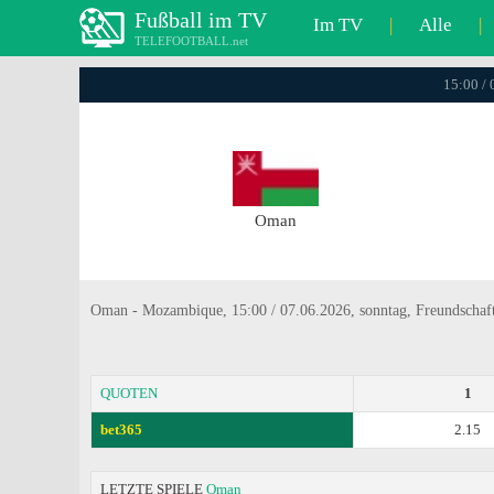
Fußball im TV
Im TV
|
Alle
|
TELEFOOTBALL.net
15:00 / 
Oman
Oman - Mozambique, 15:00 / 07.06.2026, sonntag, Freundschaft
QUOTEN
1
bet365
2.15
LETZTE SPIELE
Oman