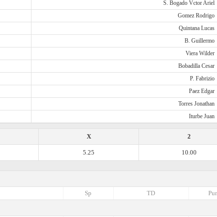
S. Bogado Vctor Ariel
Gomez Rodrigo
Quintana Lucas
B. Guillermo
Viera Wilder
Bobadilla Cesar
P. Fabrizio
Paez Edgar
Torres Jonathan
Iturbe Juan
X
2
5.25
10.00
Sp
TD
Pun