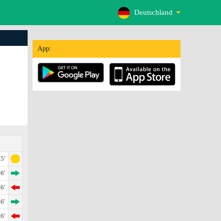
Deutschland
App:
5'
6'
6'
6'
6'