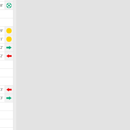
8'
9'
1'
2'
2'
3'
3'