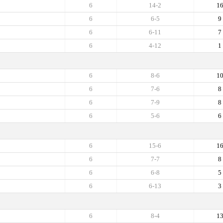
6
14-2
1
6
6-5
9
6
6-11
7
6
4-12
1
6
8-6
1
6
7-6
8
6
7-9
8
6
5-6
6
6
15-6
1
6
7-7
8
6
6-8
5
6
6-13
3
6
8-4
1