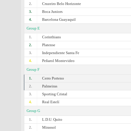
2.
Cruzeiro Belo Horizonte
3.
Boca Juniors
4.
Barcelona Guayaquil
Group E
1.
Corinthians
2.
Platense
3.
Independiente Santa Fe
4.
Peñarol Montevideo
Group F
1.
Cerro Porteno
2.
Palmeiras
3.
Sporting Cristal
4.
Real Estelí
Group G
1.
L.D.U. Quito
2.
Mirassol