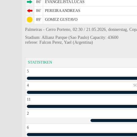
86'
EVANGELISTA LUCAS
86'
PEREIRA ANDREAS
89'
GOMEZ GUSTAVO
Palmeiras - Cerro Porteno, 02:30 / 21.05.2026, donnerstag, Cop
Stadium: Allianz Parque (Sao Paulo) Capacity: 43600
referee: Falcon Perez, Yael (Argentina)
STATISTIKEN
5
4
S
11
2
6