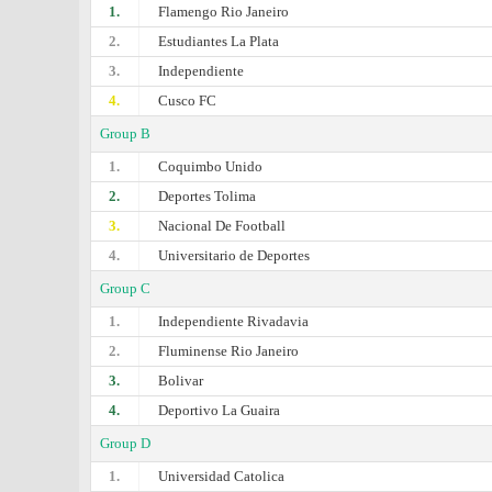
1.
Flamengo Rio Janeiro
2.
Estudiantes La Plata
3.
Independiente
4.
Cusco FC
Group B
1.
Coquimbo Unido
2.
Deportes Tolima
3.
Nacional De Football
4.
Universitario de Deportes
Group C
1.
Independiente Rivadavia
2.
Fluminense Rio Janeiro
3.
Bolivar
4.
Deportivo La Guaira
Group D
1.
Universidad Catolica