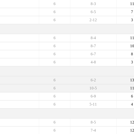
6
8-3
1
6
6-5
7
6
2-12
3
6
8-4
1
6
8-7
1
6
6-7
8
6
4-8
3
6
6-2
1
6
10-5
1
6
6-9
6
6
5-11
4
6
8-5
1
6
7-4
1