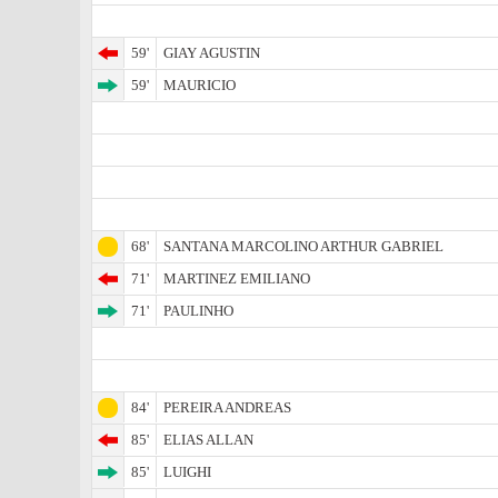
59'
GIAY AGUSTIN
59'
MAURICIO
68'
SANTANA MARCOLINO ARTHUR GABRIEL
71'
MARTINEZ EMILIANO
71'
PAULINHO
84'
PEREIRA ANDREAS
85'
ELIAS ALLAN
85'
LUIGHI