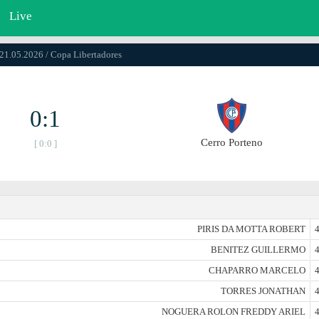
Live
 21.05.2026 / Copa Libertadores
0:1
Cerro Porteno
[ 0:0 ]
PIRIS DA MOTTA ROBERT
4
BENITEZ GUILLERMO
4
CHAPARRO MARCELO
4
TORRES JONATHAN
4
NOGUERA ROLON FREDDY ARIEL
4