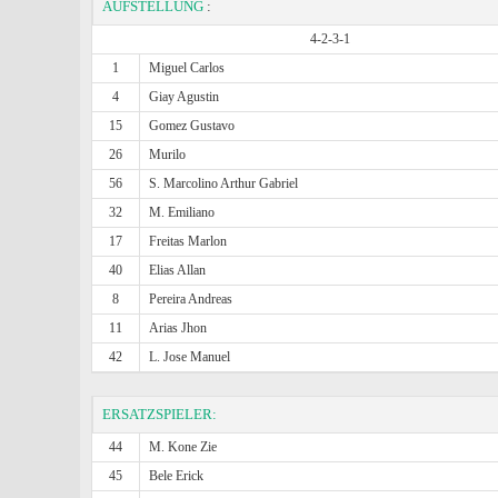
AUFSTELLUNG
:
4-2-3-1
1
Miguel Carlos
4
Giay Agustin
15
Gomez Gustavo
26
Murilo
56
S. Marcolino Arthur Gabriel
32
M. Emiliano
17
Freitas Marlon
40
Elias Allan
8
Pereira Andreas
11
Arias Jhon
42
L. Jose Manuel
ERSATZSPIELER:
44
M. Kone Zie
45
Bele Erick