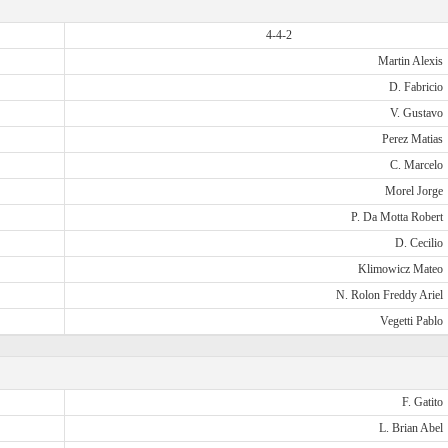
4-4-2
Martin Alexis
D. Fabricio
V. Gustavo
Perez Matias
C. Marcelo
Morel Jorge
P. Da Motta Robert
D. Cecilio
Klimowicz Mateo
N. Rolon Freddy Ariel
Vegetti Pablo
F. Gatito
L. Brian Abel