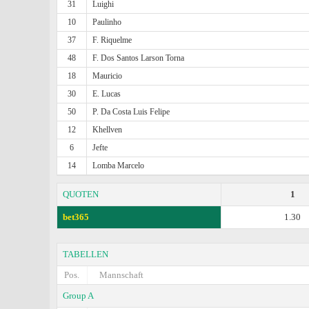
31
Luighi
10
Paulinho
37
F. Riquelme
48
F. Dos Santos Larson Torna
18
Mauricio
30
E. Lucas
50
P. Da Costa Luis Felipe
12
Khellven
6
Jefte
14
Lomba Marcelo
QUOTEN
1
bet365
1.30
TABELLEN
Pos.
Mannschaft
Group A