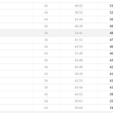
34
49-42
5
34
59-53
5
34
41-44
5
34
46-38
4
34
54-41
4
34
41-51
4
34
44-53
4
34
51-49
4
34
43-48
4
34
45-48
4
34
30-39
4
34
42-53
4
34
43-44
4
34
43-55
3
34
36-61
2
34
36-66
1