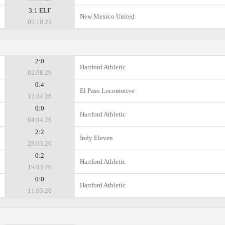
3:1 ELF
New Mexico United
05.10.25
2:0
Hartford Athletic
02.08.26
0:4
El Paso Locomotive
12.04.26
0:0
Hartford Athletic
04.04.26
2:2
Indy Eleven
28.03.26
0:2
Hartford Athletic
19.03.26
0:0
Hartford Athletic
11.03.26