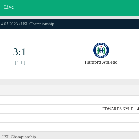
Live
 14.05.2023 / USL Championship
3:1
Hartford Athletic
[ 1:1 ]
EDWARDS KYLE
4
ag, USL Championship