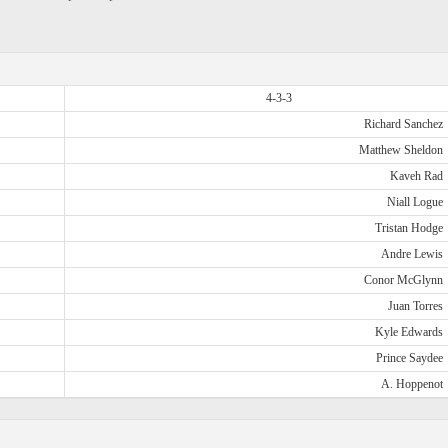
4-3-3
Richard Sanchez
Matthew Sheldon
Kaveh Rad
Niall Logue
Tristan Hodge
Andre Lewis
Conor McGlynn
Juan Torres
Kyle Edwards
Prince Saydee
A. Hoppenot