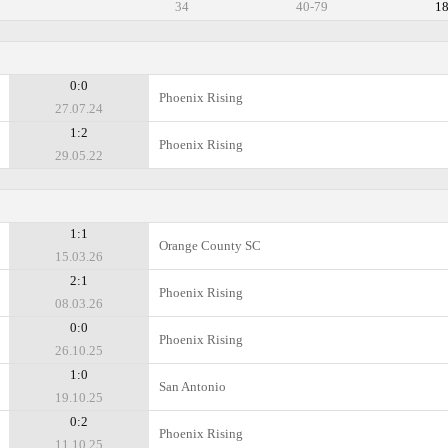
34
40-79
1
0:0
Phoenix Rising
27.07.24
1:2
Phoenix Rising
29.05.22
1:1
Orange County SC
15.03.26
2:1
Phoenix Rising
08.03.26
0:0
Phoenix Rising
26.10.25
1:0
San Antonio
19.10.25
0:2
Phoenix Rising
11.10.25