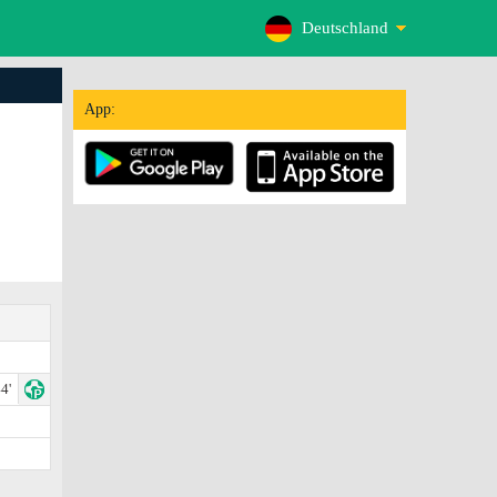
Deutschland
App:
4'