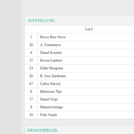
AUFSTELLUNG
:
3-4-3
1
Rocco Rios Novo
30
A. Fuenmayor
4
Daniel Krutzen
27
Kevon Lambert
23
Eddie Munjoma
26
R. Jose Zambrano
67
Carlos Harvey
6
Baboucarr Njie
17
Daniel Trejo
9
Manuel Arteaga
10
Fede Varela
ERSATZSPIELER: