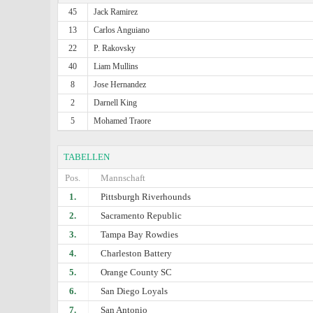
45
Jack Ramirez
13
Carlos Anguiano
22
P. Rakovsky
40
Liam Mullins
8
Jose Hernandez
2
Darnell King
5
Mohamed Traore
TABELLEN
Pos.
Mannschaft
1.
Pittsburgh Riverhounds
2.
Sacramento Republic
3.
Tampa Bay Rowdies
4.
Charleston Battery
5.
Orange County SC
6.
San Diego Loyals
7.
San Antonio