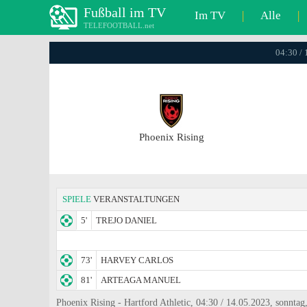
Fußball im TV
Im TV
|
Alle
|
TELEFOOTBALL.net
04:30 /
Phoenix Rising
SPIELE
VERANSTALTUNGEN
5'
TREJO DANIEL
73'
HARVEY CARLOS
81'
ARTEAGA MANUEL
Phoenix Rising - Hartford Athletic, 04:30 / 14.05.2023, sonnt