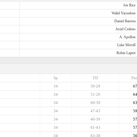
Joe Rice
Walid Yacoubou
Daniel Barrera
Jeciel Cedeno
A. Apollon
Luke Merrill
Robin Lapert
Sp
TD
Pun
34
50-29
6
34
51-26
6
34
60-39
6
34
47-43
5
34
46-39
5
34
61-43
5
34
63-38
5