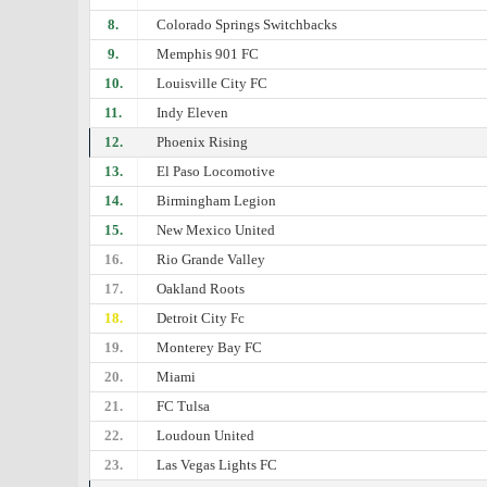
8.
Colorado Springs Switchbacks
9.
Memphis 901 FC
10.
Louisville City FC
11.
Indy Eleven
12.
Phoenix Rising
13.
El Paso Locomotive
14.
Birmingham Legion
15.
New Mexico United
16.
Rio Grande Valley
17.
Oakland Roots
18.
Detroit City Fc
19.
Monterey Bay FC
20.
Miami
21.
FC Tulsa
22.
Loudoun United
23.
Las Vegas Lights FC