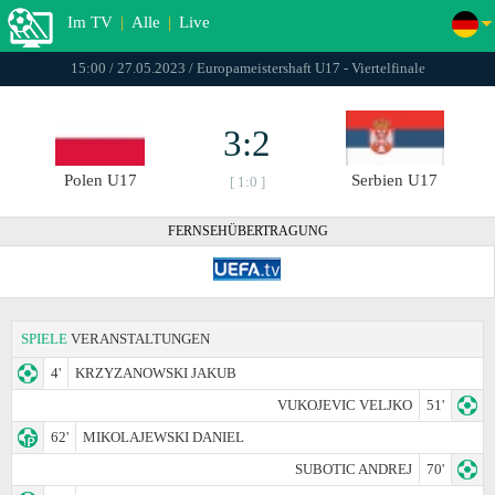
Im TV
|
Alle
|
Live
15:00 / 27.05.2023 / Europameistershaft U17 - Viertelfinale
3:2
Polen U17
Serbien U17
[ 1:0 ]
FERNSEHÜBERTRAGUNG
SPIELE
VERANSTALTUNGEN
4'
KRZYZANOWSKI JAKUB
VUKOJEVIC VELJKO
51'
62'
MIKOLAJEWSKI DANIEL
SUBOTIC ANDREJ
70'