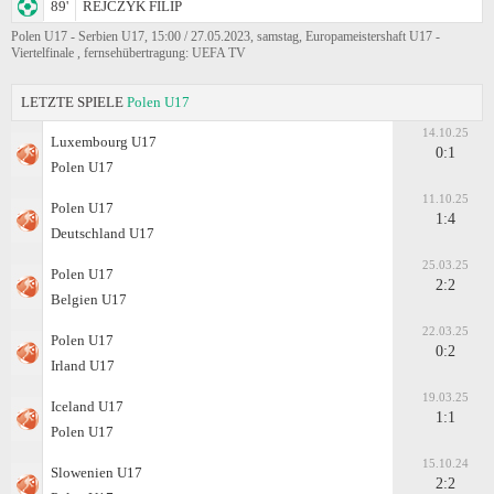
89'
REJCZYK FILIP
Polen U17 - Serbien U17, 15:00 / 27.05.2023, samstag, Europameistershaft U17 -
Viertelfinale , fernsehübertragung: UEFA TV
LETZTE SPIELE
Polen U17
14.10.25
Luxembourg U17
0:1
Polen U17
11.10.25
Polen U17
1:4
Deutschland U17
25.03.25
Polen U17
2:2
Belgien U17
22.03.25
Polen U17
0:2
Irland U17
19.03.25
Iceland U17
1:1
Polen U17
15.10.24
Slowenien U17
2:2