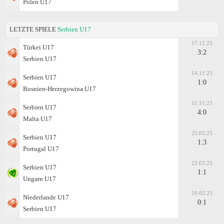
Polen U17
LETZTE SPIELE
Serbien U17
17.11.25
Türkei U17
3:2
Serbien U17
14.11.25
Serbien U17
1:0
Bosnien-Herzegowina U17
11.11.25
Serbien U17
4:0
Malta U17
25.03.25
Serbien U17
1:3
Portugal U17
22.03.25
Serbien U17
1:1
Ungarn U17
19.03.25
Niederlande U17
0:1
Serbien U17