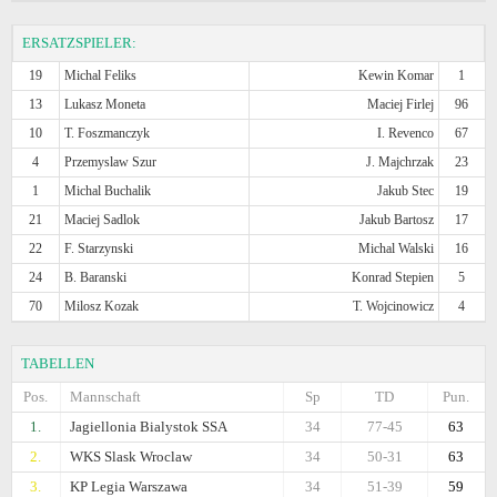
ERSATZSPIELER:
19
Michal Feliks
Kewin Komar
1
13
Lukasz Moneta
Maciej Firlej
96
10
T. Foszmanczyk
I. Revenco
67
4
Przemyslaw Szur
J. Majchrzak
23
1
Michal Buchalik
Jakub Stec
19
21
Maciej Sadlok
Jakub Bartosz
17
22
F. Starzynski
Michal Walski
16
24
B. Baranski
Konrad Stepien
5
70
Milosz Kozak
T. Wojcinowicz
4
TABELLEN
Pos.
Mannschaft
Sp
TD
Pun.
1.
Jagiellonia Bialystok SSA
34
77-45
63
2.
WKS Slask Wroclaw
34
50-31
63
3.
KP Legia Warszawa
34
51-39
59