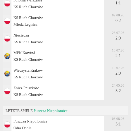
Polonia Warszawa
1:1
KS Ruch Chorzów
02.08.26
KS Ruch Chorzów
0:2
Miedz Legnica
26.07.26
Nieciecza
2:0
KS Ruch Chorzów
18.07.26
MFK Karviná
2:1
KS Ruch Chorzów
10.07.26
Wieczysta Krakow
2:0
KS Ruch Chorzów
24.05.26
Znicz Pruszków
3:2
KS Ruch Chorzów
LETZTE SPIELE
Puszcza Niepolomice
08.08.26
Puszcza Niepolomice
3:1
Odra Opole