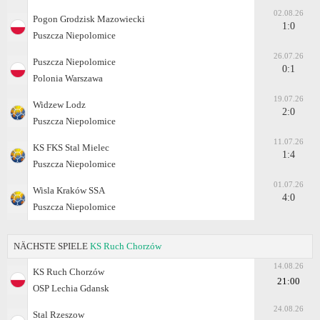
02.08.26
Pogon Grodzisk Mazowiecki
1:0
Puszcza Niepolomice
26.07.26
Puszcza Niepolomice
0:1
Polonia Warszawa
19.07.26
Widzew Lodz
2:0
Puszcza Niepolomice
11.07.26
KS FKS Stal Mielec
1:4
Puszcza Niepolomice
01.07.26
Wisla Kraków SSA
4:0
Puszcza Niepolomice
NÄCHSTE SPIELE
KS Ruch Chorzów
14.08.26
KS Ruch Chorzów
21:00
OSP Lechia Gdansk
24.08.26
Stal Rzeszow