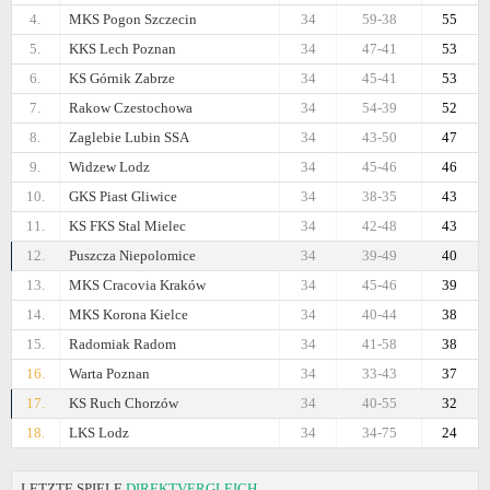
4.
MKS Pogon Szczecin
34
59-38
55
5.
KKS Lech Poznan
34
47-41
53
6.
KS Górnik Zabrze
34
45-41
53
7.
Rakow Czestochowa
34
54-39
52
8.
Zaglebie Lubin SSA
34
43-50
47
9.
Widzew Lodz
34
45-46
46
10.
GKS Piast Gliwice
34
38-35
43
11.
KS FKS Stal Mielec
34
42-48
43
12.
Puszcza Niepolomice
34
39-49
40
13.
MKS Cracovia Kraków
34
45-46
39
14.
MKS Korona Kielce
34
40-44
38
15.
Radomiak Radom
34
41-58
38
16.
Warta Poznan
34
33-43
37
17.
KS Ruch Chorzów
34
40-55
32
18.
LKS Lodz
34
34-75
24
LETZTE SPIELE
DIREKTVERGLEICH