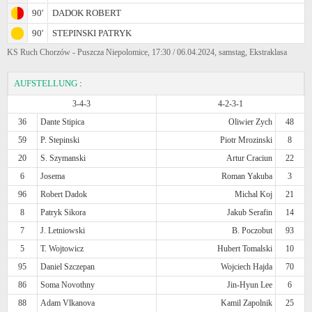
90'
DADOK ROBERT
90'
STEPINSKI PATRYK
KS Ruch Chorzów - Puszcza Niepolomice, 17:30 / 06.04.2024, samstag, Ekstraklasa
AUFSTELLUNG
:
3-4-3
4-2-3-1
36
Dante Stipica
Oliwier Zych
48
59
P. Stepinski
Piotr Mrozinski
8
20
S. Szymanski
Artur Craciun
22
6
Josema
Roman Yakuba
3
96
Robert Dadok
Michal Koj
21
8
Patryk Sikora
Jakub Serafin
14
7
J. Letniowski
B. Poczobut
93
5
T. Wojtowicz
Hubert Tomalski
10
95
Daniel Szczepan
Wojciech Hajda
70
86
Soma Novothny
Jin-Hyun Lee
6
88
Adam Vlkanova
Kamil Zapolnik
25