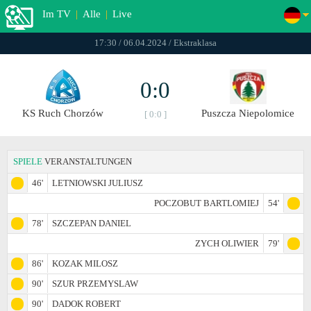
Im TV
|
Alle
|
Live
17:30 / 06.04.2024 / Ekstraklasa
0:0
KS Ruch Chorzów
Puszcza Niepolomice
[ 0:0 ]
SPIELE
VERANSTALTUNGEN
46'
LETNIOWSKI JULIUSZ
POCZOBUT BARTLOMIEJ
54'
78'
SZCZEPAN DANIEL
ZYCH OLIWIER
79'
86'
KOZAK MILOSZ
90'
SZUR PRZEMYSLAW
90'
DADOK ROBERT