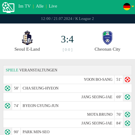
Im TV
|
Alle
|
Live
12:00 / 21.07.2024 / K League 2
3:4
Seoul E-Land
Cheonan City
[ 0:0 ]
SPIELE
VERANSTALTUNGEN
YOON BO-SANG
51'
58'
CHA SEUNG-HYEON
JANG SEONG-JAE
69'
74'
BYEON GYUNG-JUN
MOTA BRUNO
76'
JANG SEONG-JAE
84'
90'
PARK MIN-SEO