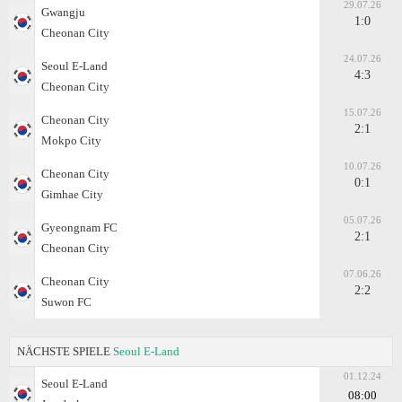
29.07.26
Gwangju
1:0
Cheonan City
24.07.26
Seoul E-Land
4:3
Cheonan City
15.07.26
Cheonan City
2:1
Mokpo City
10.07.26
Cheonan City
0:1
Gimhae City
05.07.26
Gyeongnam FC
2:1
Cheonan City
07.06.26
Cheonan City
2:2
Suwon FC
NÄCHSTE SPIELE
Seoul E-Land
01.12.24
Seoul E-Land
08:00