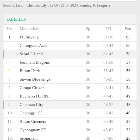
Seoul E-Land - Cheonan City , 12:00 / 21.07.2024, sonntag, K League 2
TABELLEN
Pos.
Mannschaft
Sp
TD
Pun.
1.
FC Anyang
36
51-36
63
2.
Chungnam Asan
36
60-44
60
3.
Seoul E-Land
36
62-45
58
4.
Jeonnam Dragons
36
61-50
57
5.
Busan IPark
36
55-45
56
6.
Suwon Bluewings
36
46-35
56
7.
Gimpo Citizen
36
43-41
54
8.
Bucheon FC 1995
36
44-45
49
9.
Cheonan City
36
48-57
43
10.
Cheongju FC
36
32-42
40
11.
Ansan Greeners
36
35-48
37
12.
Gyeongnam FC
36
45-62
33
13.
Seongnam
36
34-66
26