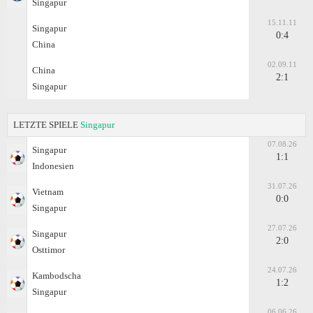
Singapur
15.11.11
Singapur
0:4
China
02.09.11
China
2:1
Singapur
LETZTE SPIELE
Singapur
07.08.26
Singapur
1:1
Indonesien
31.07.26
Vietnam
0:0
Singapur
27.07.26
Singapur
2:0
Osttimor
24.07.26
Kambodscha
1:2
Singapur
06.06.26