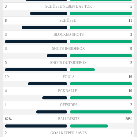
3
SCHÜSSE NEBEN DAS TOR
5
8
SCHÜSSE
11
3
BLOCKED SHOTS
3
3
SHOTS INSIDEBOX
9
5
SHOTS OUTSIDEBOX
2
10
FOULS
16
4
ECKBÄLLE
10
1
OFFSIDES
2
62%
BALLBESITZ
38%
2
GOALKEEPER SAVES
1