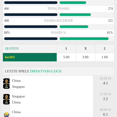
466
TOTAL PASSES
274
408
PASSES ACCURATE
221
88%
PASSES %
81%
QUOTEN
1
X
2
bet365
5.00
3.80
1.60
LETZTE SPIELE
DIREKTVERGLEICH
26.03.24
China
4:1
Singapur
21.03.24
Singapur
2:2
China
06.09.13
China
6:1