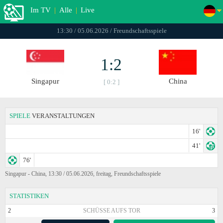
Im TV
|
Alle
|
Live
13:30 / 05.06.2026 / Freundschaftsspiele
1:2
Singapur
China
[ 0:2 ]
SPIELE
VERANSTALTUNGEN
16'
41'
76'
Singapur - China, 13:30 / 05.06.2026, freitag, Freundschaftsspiele
STATISTIKEN
2
SCHÜSSE AUFS TOR
3