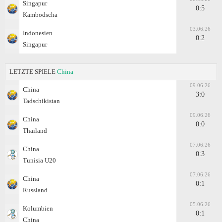
Singapur
0:5
Kambodscha
03.06.26
Indonesien
0:2
Singapur
LETZTE SPIELE
China
09.06.26
China
3:0
Tadschikistan
09.06.26
China
0:0
Thailand
07.06.26
China
0:3
Tunisia U20
07.06.26
China
0:1
Russland
05.06.26
Kolumbien
0:1
China