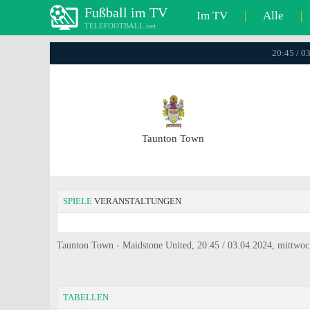
Fußball im TV
Im TV
|
Alle
|
TELEFOOTBALL.net
20:45 / 0
Taunton Town
SPIELE
VERANSTALTUNGEN
Taunton Town - Maidstone United, 20:45 / 03.04.2024, mittwoc
TABELLEN