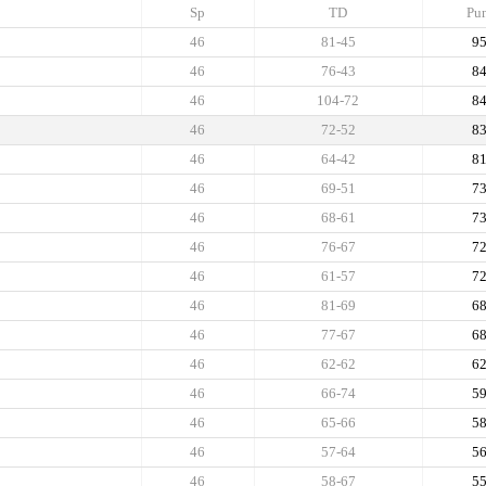
Sp
TD
Pun
46
81-45
9
46
76-43
8
46
104-72
8
46
72-52
8
46
64-42
8
46
69-51
7
46
68-61
7
46
76-67
7
46
61-57
7
46
81-69
6
46
77-67
6
46
62-62
6
46
66-74
5
46
65-66
5
46
57-64
5
46
58-67
5