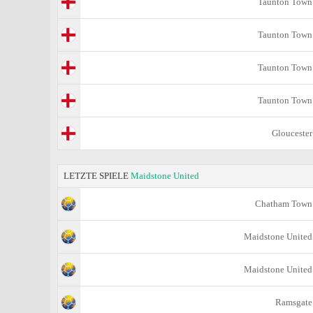
Taunton Town
Taunton Town
Taunton Town
Taunton Town
Gloucester
LETZTE SPIELE
Maidstone United
Chatham Town
Maidstone United
Maidstone United
Ramsgate