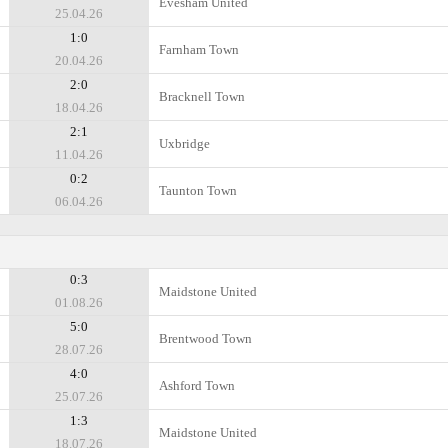
Evesham United
25.04.26
1:0
Farnham Town
20.04.26
2:0
Bracknell Town
18.04.26
2:1
Uxbridge
11.04.26
0:2
Taunton Town
06.04.26
0:3
Maidstone United
01.08.26
5:0
Brentwood Town
28.07.26
4:0
Ashford Town
25.07.26
1:3
Maidstone United
18.07.26