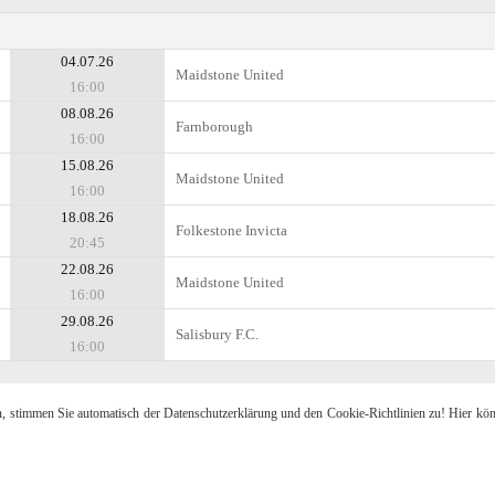
04.07.26
Maidstone United
16:00
08.08.26
Farnborough
16:00
15.08.26
Maidstone United
16:00
18.08.26
Folkestone Invicta
20:45
22.08.26
Maidstone United
16:00
29.08.26
Salisbury F.C.
16:00
n, stimmen Sie automatisch der Datenschutzerklärung und den Cookie-Richtlinien zu! Hier kö