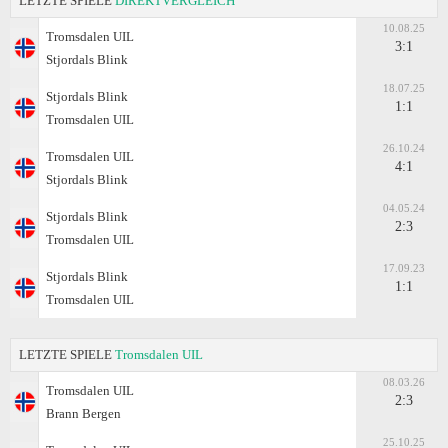
LETZTE SPIELE
DIREKTVERGLEICH
10.08.25
Tromsdalen UIL
3:1
Stjordals Blink
18.07.25
Stjordals Blink
1:1
Tromsdalen UIL
26.10.24
Tromsdalen UIL
4:1
Stjordals Blink
04.05.24
Stjordals Blink
2:3
Tromsdalen UIL
17.09.23
Stjordals Blink
1:1
Tromsdalen UIL
LETZTE SPIELE
Tromsdalen UIL
08.03.26
Tromsdalen UIL
2:3
Brann Bergen
25.10.25