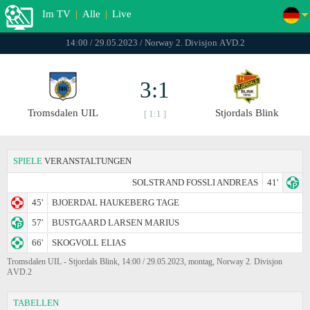
Im TV
|
Alle
|
Live
14:00 / 29.05.2023 / Norway 2. Divisjon АVD.2
3:1
Tromsdalen UIL
Stjordals Blink
[ 1:1 ]
SPIELE
VERANSTALTUNGEN
SOLSTRAND FOSSLI ANDREAS
41'
45'
BJOERDAL HAUKEBERG TAGE
57'
BUSTGAARD LARSEN MARIUS
66'
SKOGVOLL ELIAS
Tromsdalen UIL - Stjordals Blink, 14:00 / 29.05.2023, montag, Norway 2. Divisjon
АVD.2
TABELLEN