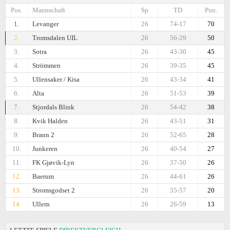
Pos.
Mannschaft
Sp
TD
Pun.
1.
Levanger
26
74-17
70
2.
Tromsdalen UIL
26
56-29
50
3.
Sotra
26
43-30
45
4.
Strömmen
26
39-35
45
5.
Ullensaker / Kisa
26
43-34
41
6.
Alta
26
51-53
39
7.
Stjordals Blink
26
54-42
38
8.
Kvik Halden
26
43-51
31
9.
Brann 2
26
52-65
28
10.
Junkeren
26
40-54
27
11.
FK Gjøvik-Lyn
26
37-50
26
12.
Baerum
26
44-61
26
13.
Stromsgodset 2
26
35-57
20
14.
Ullern
26
26-59
13