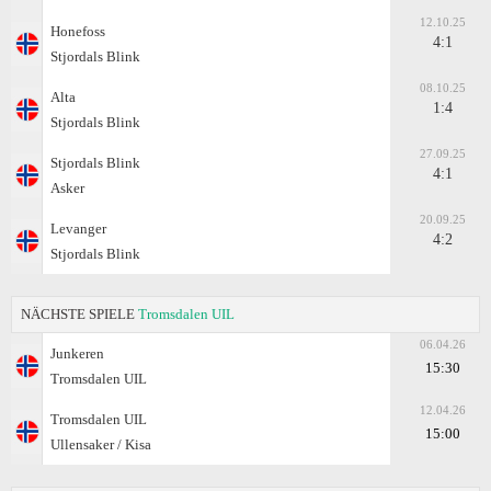
12.10.25
Honefoss
4:1
Stjordals Blink
08.10.25
Alta
1:4
Stjordals Blink
27.09.25
Stjordals Blink
4:1
Asker
20.09.25
Levanger
4:2
Stjordals Blink
NÄCHSTE SPIELE
Tromsdalen UIL
06.04.26
Junkeren
15:30
Tromsdalen UIL
12.04.26
Tromsdalen UIL
15:00
Ullensaker / Kisa