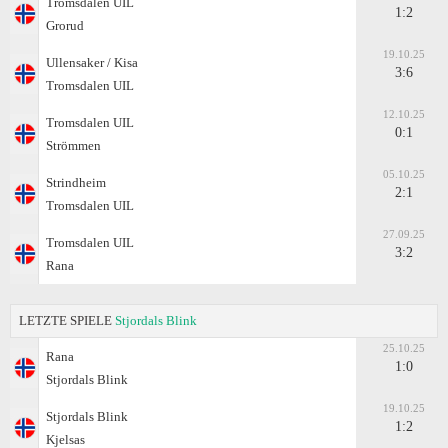
Tromsdalen UIL
1:2
Grorud
19.10.25
Ullensaker / Kisa
3:6
Tromsdalen UIL
12.10.25
Tromsdalen UIL
0:1
Strömmen
05.10.25
Strindheim
2:1
Tromsdalen UIL
27.09.25
Tromsdalen UIL
3:2
Rana
LETZTE SPIELE
Stjordals Blink
25.10.25
Rana
1:0
Stjordals Blink
19.10.25
Stjordals Blink
1:2
Kjelsas