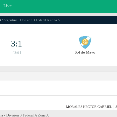
Live
 / Argentina - Division 3 Federal A Zona A
3:1
Sol de Mayo
[ 2:0 ]
MORALES HECTOR GABRIEL
8
ina - Division 3 Federal A Zona A