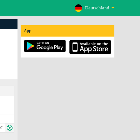
Deutschland
App:
0'