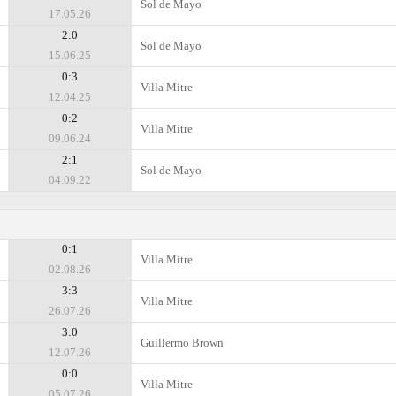
Sol de Mayo
17.05.26
2:0
Sol de Mayo
15.06.25
0:3
Villa Mitre
12.04.25
0:2
Villa Mitre
09.06.24
2:1
Sol de Mayo
04.09.22
0:1
Villa Mitre
02.08.26
3:3
Villa Mitre
26.07.26
3:0
Guillermo Brown
12.07.26
0:0
Villa Mitre
05.07.26