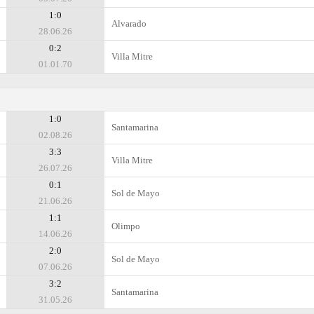
1:0
Alvarado
28.06.26
0:2
Villa Mitre
01.01.70
1:0
Santamarina
02.08.26
3:3
Villa Mitre
26.07.26
0:1
Sol de Mayo
21.06.26
1:1
Olimpo
14.06.26
2:0
Sol de Mayo
07.06.26
3:2
Santamarina
31.05.26