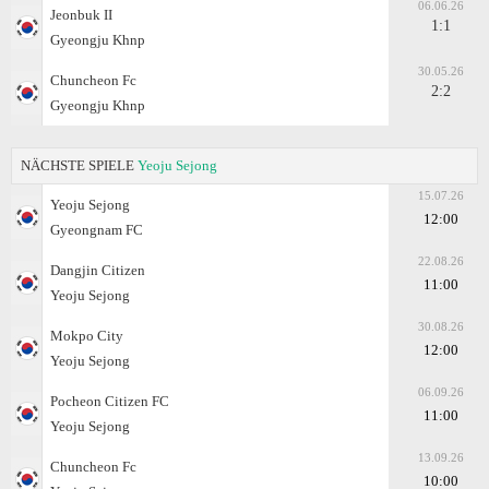
06.06.26
Jeonbuk II
1:1
Gyeongju Khnp
30.05.26
Chuncheon Fc
2:2
Gyeongju Khnp
NÄCHSTE SPIELE
Yeoju Sejong
15.07.26
Yeoju Sejong
12:00
Gyeongnam FC
22.08.26
Dangjin Citizen
11:00
Yeoju Sejong
30.08.26
Mokpo City
12:00
Yeoju Sejong
06.09.26
Pocheon Citizen FC
11:00
Yeoju Sejong
13.09.26
Chuncheon Fc
10:00