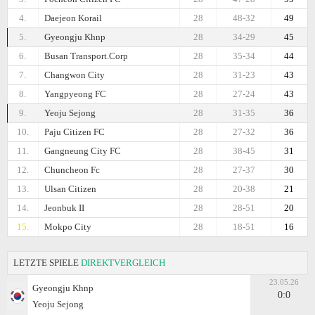
4.
Daejeon Korail
28
48-32
49
5.
Gyeongju Khnp
28
34-29
45
6.
Busan Transport.Corp
28
35-34
44
7.
Changwon City
28
31-23
43
8.
Yangpyeong FC
28
27-24
43
9.
Yeoju Sejong
28
31-35
36
10.
Paju Citizen FC
28
27-32
36
11.
Gangneung City FC
28
38-45
31
12.
Chuncheon Fc
28
27-37
30
13.
Ulsan Citizen
28
20-38
21
14.
Jeonbuk II
28
28-51
20
15.
Mokpo City
28
18-51
16
LETZTE SPIELE
DIREKTVERGLEICH
23.05.26
Gyeongju Khnp
0:0
Yeoju Sejong