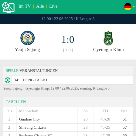
Im TV
|
Alle
|
Live
12:00 / 22.06.2025 / K League 3
1:0
Yeoju Sejong
Gyeongju Khnp
[ 1:0 ]
SPIELE
VERANSTALTUNGEN
34'
HONG TAE-KI
Yeoju Sejong - Gyeongju Khnp, 12:00 / 22.06.2025, sonntag, K League 3
TABELLEN
Pos.
Mannschaft
Sp
TD
Pun.
1.
Gimhae City
28
48-20
61
2.
Siheung Citizen
28
45-25
57
3.
Pocheon Citizen FC
28
47-28
55