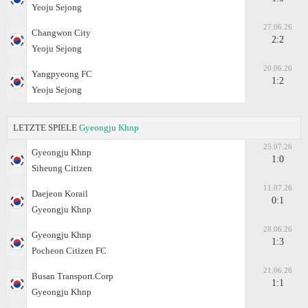
Yeoju Sejong
27.06.26
Changwon City
2:2
Yeoju Sejong
20.06.26
Yangpyeong FC
1:2
Yeoju Sejong
LETZTE SPIELE
Gyeongju Khnp
25.07.26
Gyeongju Khnp
1:0
Siheung Citizen
11.07.26
Daejeon Korail
0:1
Gyeongju Khnp
28.06.26
Gyeongju Khnp
1:3
Pocheon Citizen FC
21.06.26
Busan Transport.Corp
1:1
Gyeongju Khnp