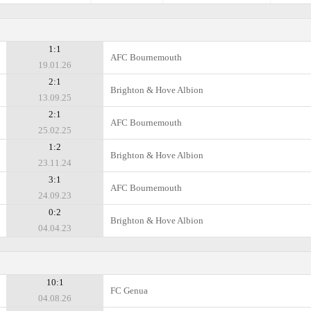
1:1
AFC Bournemouth
19.01.26
2:1
Brighton & Hove Albion
13.09.25
2:1
AFC Bournemouth
25.02.25
1:2
Brighton & Hove Albion
23.11.24
3:1
AFC Bournemouth
24.09.23
0:2
Brighton & Hove Albion
04.04.23
10:1
FC Genua
04.08.26