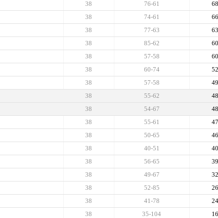
38
76-61
6
38
74-61
6
38
77-63
6
38
85-62
6
38
57-58
6
38
60-74
5
38
57-58
4
38
55-62
4
38
54-67
4
38
55-61
4
38
50-65
4
38
40-51
4
38
56-65
3
38
49-67
3
38
52-85
2
38
41-78
2
38
35-104
1