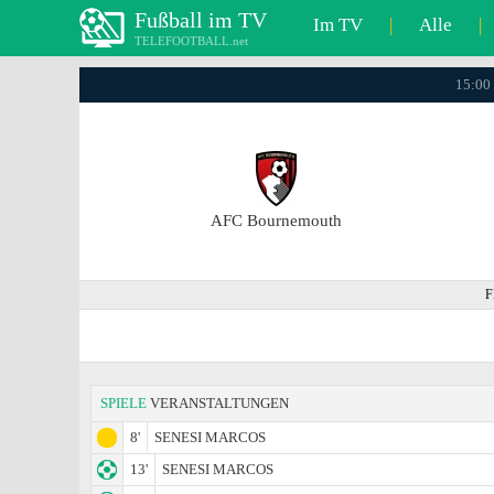
Fußball im TV
Im TV
|
Alle
|
TELEFOOTBALL.net
15:00 
AFC Bournemouth
F
SPIELE
VERANSTALTUNGEN
8'
SENESI MARCOS
13'
SENESI MARCOS