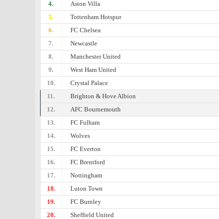
4.
Aston Villa
5.
Tottenham Hotspur
6.
FC Chelsea
7.
Newcastle
8.
Manchester United
9.
West Ham United
10.
Crystal Palace
11.
Brighton & Hove Albion
12.
AFC Bournemouth
13.
FC Fulham
14.
Wolves
15.
FC Everton
16.
FC Brentford
17.
Nottingham
18.
Luton Town
19.
FC Burnley
20.
Sheffield United