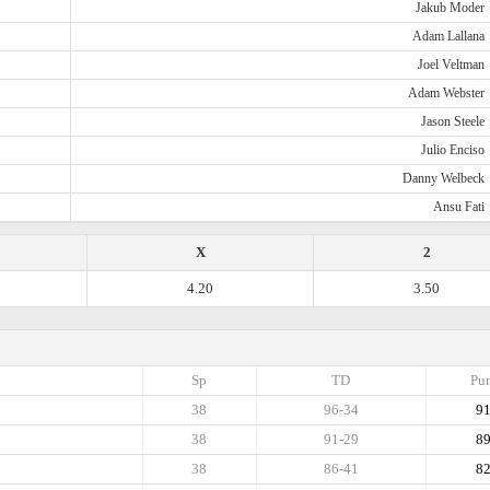
Jakub Moder
Adam Lallana
Joel Veltman
Adam Webster
Jason Steele
Julio Enciso
Danny Welbeck
Ansu Fati
X
2
4.20
3.50
Sp
TD
Pun
38
96-34
9
38
91-29
8
38
86-41
8