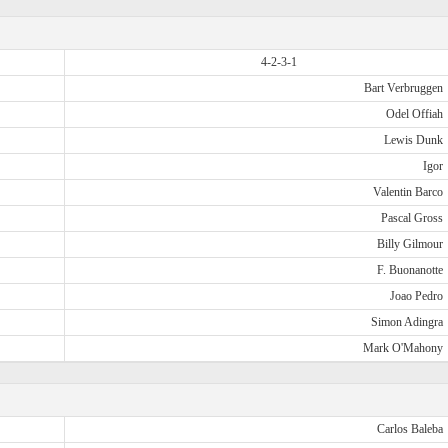
4-2-3-1
Bart Verbruggen
Odel Offiah
Lewis Dunk
Igor
Valentin Barco
Pascal Gross
Billy Gilmour
F. Buonanotte
Joao Pedro
Simon Adingra
Mark O'Mahony
Carlos Baleba