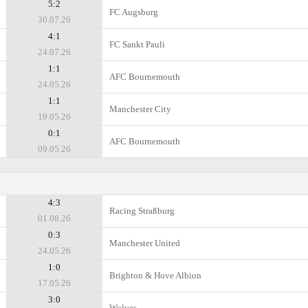
5:2
FC Augsburg
30.07.26
4:1
FC Sankt Pauli
24.07.26
1:1
AFC Bournemouth
24.05.26
1:1
Manchester City
19.05.26
0:1
AFC Bournemouth
09.05.26
4:3
Racing Straßburg
01.08.26
0:3
Manchester United
24.05.26
1:0
Brighton & Hove Albion
17.05.26
3:0
Wolves