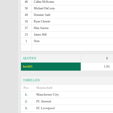
46
Callan McKenna
50
Michael DaCosta
49
Dominic Sadi
10
Ryan Christie
37
Max Aarons
23
James Hill
1
Neto
QUOTEN
1
bet365
1.91
TABELLEN
Pos.
Mannschaft
1.
Manchester City
2.
FC Arsenal
3.
FC Liverpool