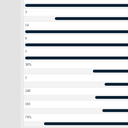
3
14
8
1
30%
1
248
183
74%