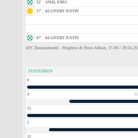
52'
UNAL ENES
57'
KLUIVERT JUSTIN
87'
KLUIVERT JUSTIN
AFC Bournemouth - Brighton & Hove Albion, 15:00 / 28.04.2024
STATISTIKEN
6
4
S
15
5
12