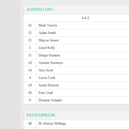
AUFSTELLUNG
:
4-4-2
42
Mark Travers
15
Adam Smith
25
Marcos Senesi
5
Lloyd Kelly
11
Dango Ouattara
24
Antoine Semenyo
14
Alex Scott
4
Lewis Cook
19
Justin Kluivert
26
Enes Unal
9
Dominic Solanke
ERSATZSPIELER:
48
M. Kinsey-Wellings